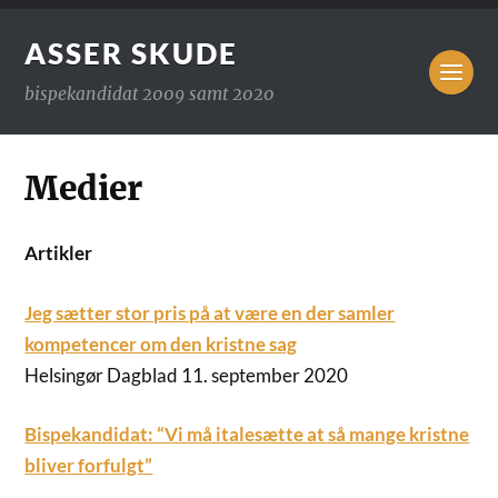
ASSER SKUDE
bispekandidat 2009 samt 2020
Medier
Artikler
Jeg sætter stor pris på at være en der samler
kompetencer om den kristne sag
Helsingør Dagblad 11. september 2020
Bispekandidat: “Vi må italesætte at så mange kristne
bliver forfulgt”