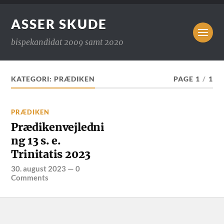
ASSER SKUDE
bispekandidat 2009 samt 2020
KATEGORI:
PRÆDIKEN
PAGE 1
/
1
PRÆDIKEN
Prædikenvejledni
ng 13 s. e.
Trinitatis 2023
30. august 2023
—
0
Comments