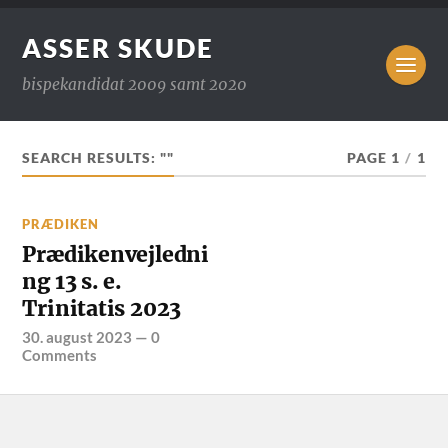
ASSER SKUDE
bispekandidat 2009 samt 2020
SEARCH RESULTS: ""
PAGE 1
/
1
PRÆDIKEN
Prædikenvejledni
ng 13 s. e.
Trinitatis 2023
30. august 2023
—
0
Comments