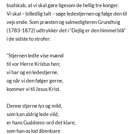
budskab, at vi skal gøre ligesom de hellig tre konger.
Vi skal – billedlig talt – søge ledestjernen og følge den til
vejs ende. Som præsten og salmedigteren Grundtvig
(1783-1872) udtrykker det i “Dejlig er den himmel blå”
i de sidste to strofer:
“Stjernen ledte vise mænd
til vor Herre Kristus hen;
vi har og en ledestjerne,
og når vi den følger gerne,
kommer vi til Jesus Krist.
Denne stjerne lys og mild,
som kan aldrig lede vild,
er hans Guddoms-ord det klare,
som han os lod åbenbare