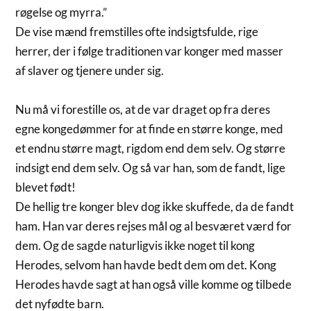
røgelse og myrra.”
De vise mænd fremstilles ofte indsigtsfulde, rige
herrer, der i følge traditionen var konger med masser
af slaver og tjenere under sig.
Nu må vi forestille os, at de var draget op fra deres
egne kongedømmer for at finde en større konge, med
et endnu større magt, rigdom end dem selv. Og større
indsigt end dem selv. Og så var han, som de fandt, lige
blevet født!
De hellig tre konger blev dog ikke skuffede, da de fandt
ham. Han var deres rejses mål og al besværet værd for
dem. Og de sagde naturligvis ikke noget til kong
Herodes, selvom han havde bedt dem om det. Kong
Herodes havde sagt at han også ville komme og tilbede
det nyfødte barn.