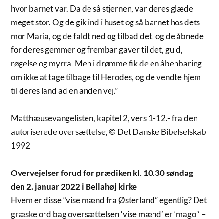
hvor barnet var. Da de så stjernen, var deres glæde
meget stor. Og de gik ind i huset og så barnet hos dets
mor Maria, og de faldt ned og tilbad det, og de åbnede
for deres gemmer og frembar gaver til det, guld,
røgelse og myrra. Men i drømme fik de en åbenbaring
om ikke at tage tilbage til Herodes, og de vendte hjem
til deres land ad en anden vej.”
Matthæusevangelisten, kapitel 2, vers 1-12.- fra den
autoriserede oversættelse, © Det Danske Bibelselskab
1992
Overvejelser forud for prædiken kl. 10.30 søndag
den 2. januar 2022 i Bellahøj kirke
Hvem er disse “vise mænd fra Østerland” egentlig? Det
græske ord bag oversættelsen ‘vise mænd’ er ‘magoi’ –