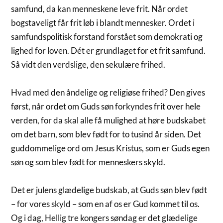
samfund, da kan menneskene leve frit. Når ordet
bogstaveligt får frit løb i blandt mennesker. Ordet i
samfundspolitisk forstand forstået som demokrati og
lighed for loven. Dét er grundlaget for et frit samfund.
Så vidt den verdslige, den sekulære frihed.
Hvad med den åndelige og religiøse frihed? Den gives
først, når ordet om Guds søn forkyndes frit over hele
verden, for da skal alle få mulighed at høre budskabet
om det barn, som blev født for to tusind år siden. Det
guddommelige ord om Jesus Kristus, som er Guds egen
søn og som blev født for menneskers skyld.
Det er julens glædelige budskab, at Guds søn blev født
– for vores skyld – som en af os er Gud kommet til os.
Og i dag, Hellig tre kongers søndag er det glædelige