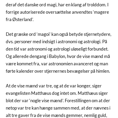
deraf det danske ord magi, har en klang af trolddom. I
forrige autoriserede oversættelse anvendtes ‘magere
fra Østerland’.
Det græske ord ‘magoi’ kan også betyde stjernetydere,
dvs. personer med indsigt i astronomi og astrologi. På
den tid var astronomi og astrologi uløseligt forbundet.
Og allerede dengang i Babylon, hvor de vise mænd må
være kommet fra, var astronomien avanceret og man
førte kalender over stjernernes bevægelser på himlen.
At de vise mænd var tre, og at de var konger, siger
evangelisten Matthæus dog intet om. Matthæus siger
blot der var ‘nogle vise mænd’. Forestillingen om at der
netop var tre kan hænge sammen med, at der nævnes i
alt tre gaver fra de vise mænds gemmer, nemlig guld,