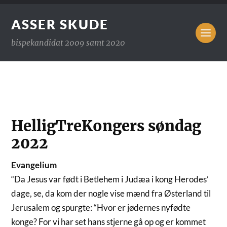
ASSER SKUDE
bispekandidat 2009 samt 2020
HelligTreKongers søndag
2022
Evangelium
“Da Jesus var født i Betlehem i Judæa i kong Herodes’
dage, se, da kom der nogle vise mænd fra Østerland til
Jerusalem og spurgte: “Hvor er jødernes nyfødte
konge? For vi har set hans stjerne gå op og er kommet