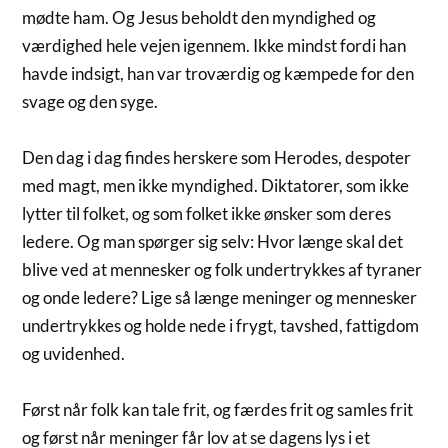
mødte ham. Og Jesus beholdt den myndighed og
værdighed hele vejen igennem. Ikke mindst fordi han
havde indsigt, han var troværdig og kæmpede for den
svage og den syge.
Den dag i dag findes herskere som Herodes, despoter
med magt, men ikke myndighed. Diktatorer, som ikke
lytter til folket, og som folket ikke ønsker som deres
ledere. Og man spørger sig selv: Hvor længe skal det
blive ved at mennesker og folk undertrykkes af tyraner
og onde ledere? Lige så længe meninger og mennesker
undertrykkes og holde nede i frygt, tavshed, fattigdom
og uvidenhed.
Først når folk kan tale frit, og færdes frit og samles frit
og først når meninger får lov at se dagens lys i et