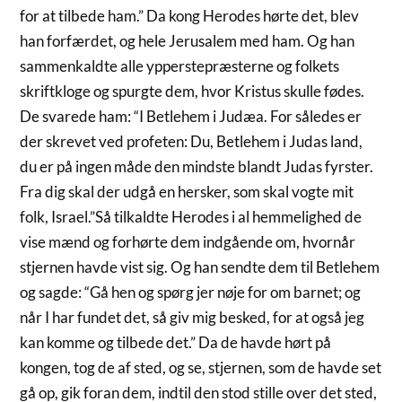
for at tilbede ham.” Da kong Herodes hørte det, blev
han forfærdet, og hele Jerusalem med ham. Og han
sammenkaldte alle ypperstepræsterne og folkets
skriftkloge og spurgte dem, hvor Kristus skulle fødes.
De svarede ham: “I Betlehem i Judæa. For således er
der skrevet ved profeten: Du, Betlehem i Judas land,
du er på ingen måde den mindste blandt Judas fyrster.
Fra dig skal der udgå en hersker, som skal vogte mit
folk, Israel.”Så tilkaldte Herodes i al hemmelighed de
vise mænd og forhørte dem indgående om, hvornår
stjernen havde vist sig. Og han sendte dem til Betlehem
og sagde: “Gå hen og spørg jer nøje for om barnet; og
når I har fundet det, så giv mig besked, for at også jeg
kan komme og tilbede det.” Da de havde hørt på
kongen, tog de af sted, og se, stjernen, som de havde set
gå op, gik foran dem, indtil den stod stille over det sted,