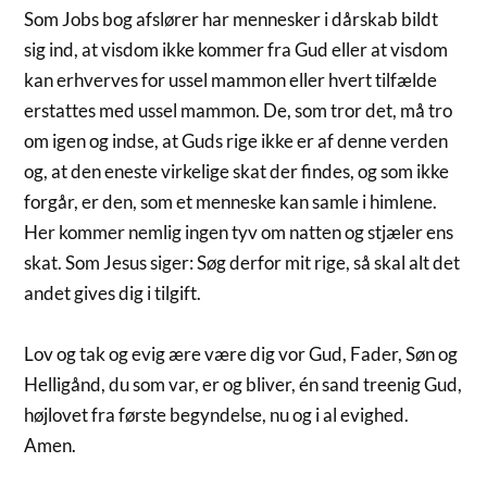
Som Jobs bog afslører har mennesker i dårskab bildt
sig ind, at visdom ikke kommer fra Gud eller at visdom
kan erhverves for ussel mammon eller hvert tilfælde
erstattes med ussel mammon. De, som tror det, må tro
om igen og indse, at Guds rige ikke er af denne verden
og, at den eneste virkelige skat der findes, og som ikke
forgår, er den, som et menneske kan samle i himlene.
Her kommer nemlig ingen tyv om natten og stjæler ens
skat. Som Jesus siger: Søg derfor mit rige, så skal alt det
andet gives dig i tilgift.
Lov og tak og evig ære være dig vor Gud, Fader, Søn og
Helligånd, du som var, er og bliver, én sand treenig Gud,
højlovet fra første begyndelse, nu og i al evighed.
Amen.