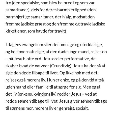
tro (den spedalske, som blev helbredt og som var
samaritaner), dels for deres barmhjertighed (den
barmhjertige samaritaner, der hjalp, modsat den
fromme jødiske præst og den fromme og travle jødiske
kirketjener, som havde for travlt)
I dagens evangelium sker det umulige og uforklarlige,
og helt overnaturlige, at den døde unge mand, rejses op
– på Jesu blotte ord. Jesu ord er performative, de
skaber hvad de nævner (Grundtvig). Jesus kalder så at
sige den døde tilbage til livet. Og ikke nok med det,
rejses også morens liv. Hun er enke, og på den tid altså
uden mand eller familie til at sørge for sig. Men også
det liv (enkens, kvindens liv) redder Jesus – ved at
redde sønnen tilbage til livet. Jesus giver sønnen tilbage
til sønnens mor, morens liv er genrejst. socialt,