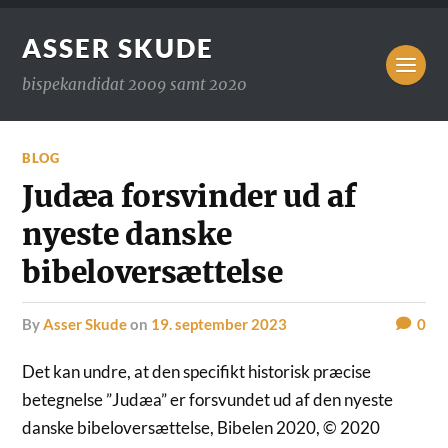
ASSER SKUDE
bispekandidat 2009 samt 2020
BLOG
Judæa forsvinder ud af
nyeste danske
bibeloversættelse
by
Asser Skude
on
19. september 2023
0
Det kan undre, at den specifikt historisk præcise
betegnelse ”Judæa” er forsvundet ud af den nyeste
danske bibeloversættelse, Bibelen 2020, © 2020