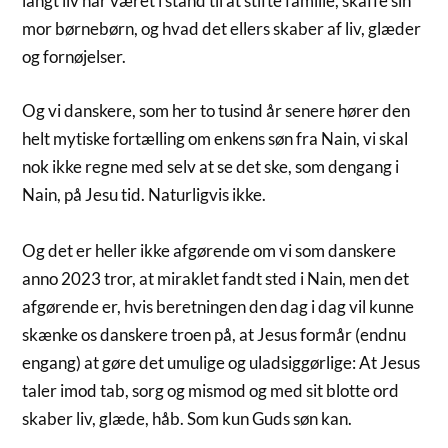
langt liv har været i stand til at stifte familie, skaffe sin
mor børnebørn, og hvad det ellers skaber af liv, glæder
og fornøjelser.
Og vi danskere, som her to tusind år senere hører den
helt mytiske fortælling om enkens søn fra Nain, vi skal
nok ikke regne med selv at se det ske, som dengang i
Nain, på Jesu tid. Naturligvis ikke.
Og det er heller ikke afgørende om vi som danskere
anno 2023 tror, at miraklet fandt sted i Nain, men det
afgørende er, hvis beretningen den dag i dag vil kunne
skænke os danskere troen på, at Jesus formår (endnu
engang) at gøre det umulige og uladsiggørlige: At Jesus
taler imod tab, sorg og mismod og med sit blotte ord
skaber liv, glæde, håb. Som kun Guds søn kan.