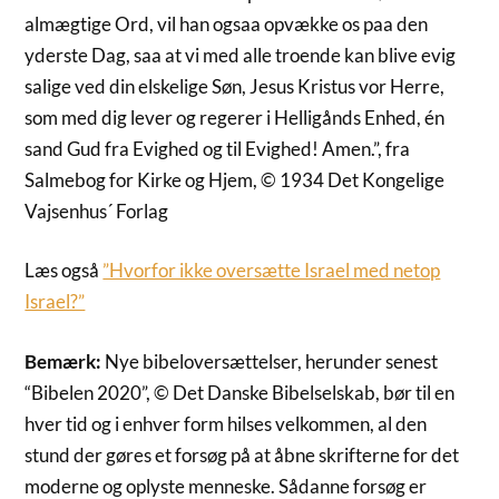
almægtige Ord, vil han ogsaa opvække os paa den
yderste Dag, saa at vi med alle troende kan blive evig
salige ved din elskelige Søn, Jesus Kristus vor Herre,
som med dig lever og regerer i Helligånds Enhed, én
sand Gud fra Evighed og til Evighed! Amen.”, fra
Salmebog for Kirke og Hjem, © 1934 Det Kongelige
Vajsenhus´ Forlag
Læs også
”Hvorfor ikke oversætte Israel med netop
Israel?”
Bemærk:
Nye bibeloversættelser, herunder senest
“Bibelen 2020”, © Det Danske Bibelselskab, bør til en
hver tid og i enhver form hilses velkommen, al den
stund der gøres et forsøg på at åbne skrifterne for det
moderne og oplyste menneske. Sådanne forsøg er