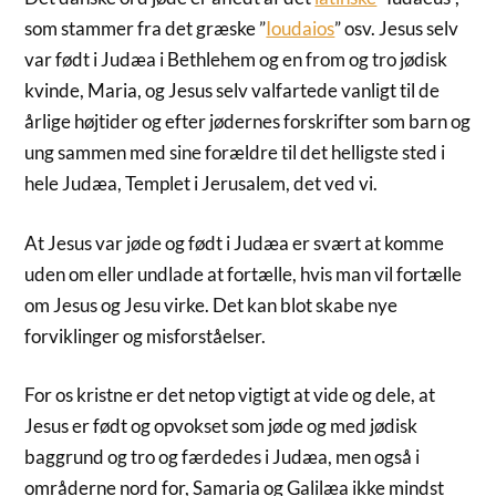
som stammer fra det græske ”
Ioudaios
” osv. Jesus selv
var født i Judæa i Bethlehem og en from og tro jødisk
kvinde, Maria, og Jesus selv valfartede vanligt til de
årlige højtider og efter jødernes forskrifter som barn og
ung sammen med sine forældre til det helligste sted i
hele Judæa, Templet i Jerusalem, det ved vi.
At Jesus var jøde og født i Judæa er svært at komme
uden om eller undlade at fortælle, hvis man vil fortælle
om Jesus og Jesu virke. Det kan blot skabe nye
forviklinger og misforståelser.
For os kristne er det netop vigtigt at vide og dele, at
Jesus er født og opvokset som jøde og med jødisk
baggrund og tro og færdedes i Judæa, men også i
områderne nord for, Samaria og Galilæa ikke mindst