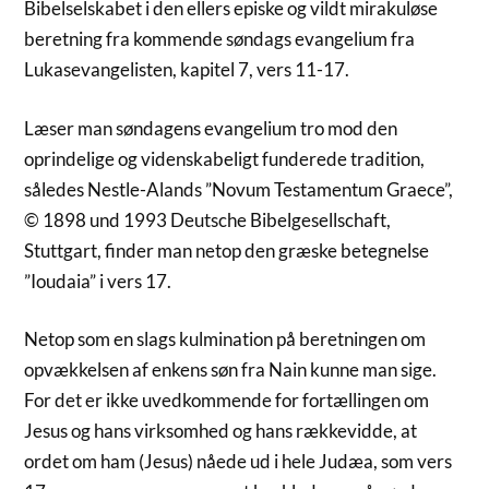
Bibelselskabet i den ellers episke og vildt mirakuløse
beretning fra kommende søndags evangelium fra
Lukasevangelisten, kapitel 7, vers 11-17.
Læser man søndagens evangelium tro mod den
oprindelige og videnskabeligt funderede tradition,
således Nestle-Alands ”Novum Testamentum Graece”,
© 1898 und 1993 Deutsche Bibelgesellschaft,
Stuttgart, finder man netop den græske betegnelse
”Ioudaia” i vers 17.
Netop som en slags kulmination på beretningen om
opvækkelsen af enkens søn fra Nain kunne man sige.
For det er ikke uvedkommende for fortællingen om
Jesus og hans virksomhed og hans rækkevidde, at
ordet om ham (Jesus) nåede ud i hele Judæa, som vers