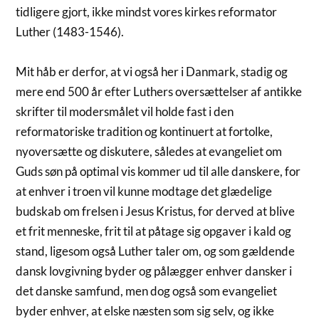
tidligere gjort, ikke mindst vores kirkes reformator
Luther (1483-1546).
Mit håb er derfor, at vi også her i Danmark, stadig og
mere end 500 år efter Luthers oversættelser af antikke
skrifter til modersmålet vil holde fast i den
reformatoriske tradition og kontinuert at fortolke,
nyoversætte og diskutere, således at evangeliet om
Guds søn på optimal vis kommer ud til alle danskere, for
at enhver i troen vil kunne modtage det glædelige
budskab om frelsen i Jesus Kristus, for derved at blive
et frit menneske, frit til at påtage sig opgaver i kald og
stand, ligesom også Luther taler om, og som gældende
dansk lovgivning byder og pålægger enhver dansker i
det danske samfund, men dog også som evangeliet
byder enhver, at elske næsten som sig selv, og ikke