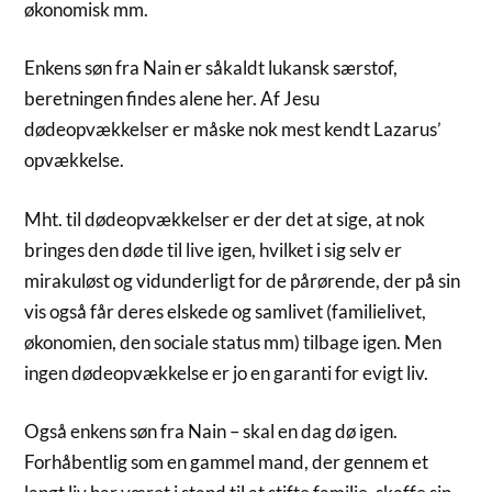
økonomisk mm.
Enkens søn fra Nain er såkaldt lukansk særstof,
beretningen findes alene her. Af Jesu
dødeopvækkelser er måske nok mest kendt Lazarus’
opvækkelse.
Mht. til dødeopvækkelser er der det at sige, at nok
bringes den døde til live igen, hvilket i sig selv er
mirakuløst og vidunderligt for de pårørende, der på sin
vis også får deres elskede og samlivet (familielivet,
økonomien, den sociale status mm) tilbage igen. Men
ingen dødeopvækkelse er jo en garanti for evigt liv.
Også enkens søn fra Nain – skal en dag dø igen.
Forhåbentlig som en gammel mand, der gennem et