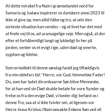
At dette mirakel fra Nain i grænselandet nord for
Samaria og Judæa inspirerer os danskere anno 2023 til
ikke at give op, men altid håbe og tro, at selv den
sorteste situation kan vendes – og at livet har det med
at finde vej til os, ad uransagelige veje. Men også, at der
efter et forhåbentligt langt og lykkeligt liv her på
jorden, venter os et evigt rige, uden død og smerte,
sygdom og lidelse.
Som en kollekt til denne søndag fandt jeg tilfældigvis
fra min oldefars tid: ”Herre, vor Gud, himmelske Fader!
Du, som har ladet din enbaarne Søn blive Menneske,
for at han ved sin Død skulde betale for vore Synder og
frelse os fra den evige Død, vi beder dig: befæst os i
denne Tro, saa at vi ikke tvivler om, at ligesom vor
Herre Jesus Kristus i Nain opvakte Enkens Søn ved sit