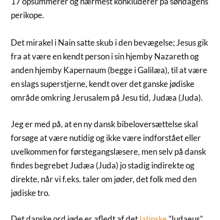
17 opsummerer og nærmest konkluderer på søndagens
perikope.
Det mirakel i Nain satte skub i den bevægelse; Jesus gik
fra at være en kendt person i sin hjemby Nazareth og
anden hjemby Kapernaum (begge i Galilæa), til at være
en slags superstjerne, kendt over det ganske jødiske
område omkring Jerusalem på Jesu tid, Judæa (Juda).
Jeg er med på, at en ny dansk bibeloversættelse skal
forsøge at være nutidig og ikke være indforstået eller
uvelkommen for førstegangslæsere, men selv på dansk
findes begrebet Judæa (Juda) jo stadig indirekte og
direkte, når vi f.eks. taler om jøder, det folk med den
jødiske tro.
Det danske ord jøde er afledt af det
latinske
”Iudaeus”,