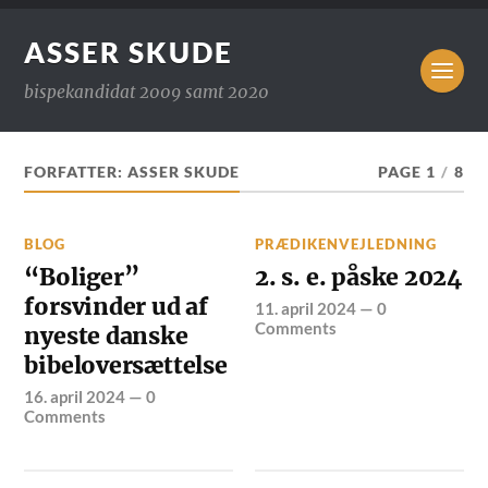
ASSER SKUDE
bispekandidat 2009 samt 2020
FORFATTER:
ASSER SKUDE
PAGE 1
/
8
BLOG
PRÆDIKENVEJLEDNING
“Boliger”
2. s. e. påske 2024
forsvinder ud af
11. april 2024
—
0
Comments
nyeste danske
bibeloversættelse
16. april 2024
—
0
Comments