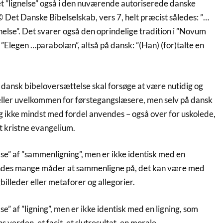
 ”lignelse” også i den nuværende autoriserede danske
 Det Danske Bibelselskab, vers 7, helt præcist således: ”…
nelse”. Det svarer også den oprindelige tradition i ”Novum
Elegen …parabolæn”, altså på dansk: ”(Han) (for)talte en
y dansk bibeloversættelse skal forsøge at være nutidig og
eller uvelkommen for førstegangslæsere, men selv på dansk
og ikke mindst med fordel anvendes – også over for uskolede,
t kristne evangelium.
lse” af ”sammenligning”, men er ikke identisk med en
ndes mange måder at sammenligne på, det kan være med
billeder eller metaforer og allegorier.
se” af ”ligning”, men er ikke identisk med en ligning, som
verden, et facit, et slutresultat, en morale.