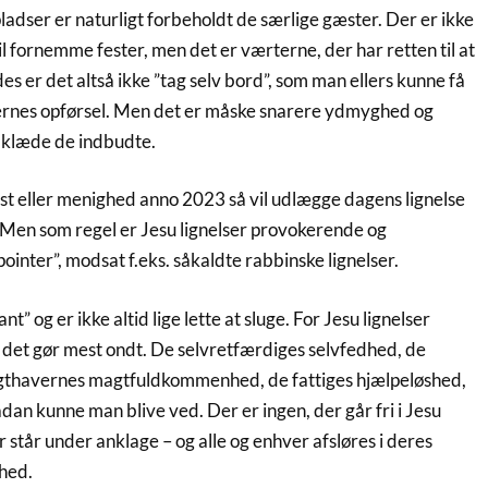
ladser er naturligt forbeholdt de særlige gæster. Der er ikke
til fornemme fester, men det er værterne, der har retten til at
es er det altså ikke ”tag selv bord”, som man ellers kunne få
ternes opførsel. Men det er måske snarere ydmyghed og
 klæde de indbudte.
t eller menighed anno 2023 så vil udlægge dagens lignelse
or. Men som regel er Jesu lignelser provokerende og
ointer”, modsat f.eks. såkaldte rabbinske lignelser.
nt” og er ikke altid lige lette at sluge. For Jesu lignelser
r det gør mest ondt. De selvretfærdiges selvfedhed, de
thavernes magtfuldkommenhed, de fattiges hjælpeløshed,
an kunne man blive ved. Der er ingen, der går fri i Jesu
r står under anklage – og alle og enhver afsløres i deres
hed.