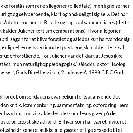
ikke forstås som rene allegorier (billedtale), men lignelsernes
rligt og selvberoende, klart og anskueligt i sig selv. Det har
n på dette ene punkt. Billede og sag skal sammenlignes (dette
alder Jülicher tertium comparationis). Hvor allegorien
 til sagen for at blive forstået og således kun henvender sig
e, er lignelserne tværtimod et pædagogisk middel, der skal
or udenforstående. For Jülicher var det klart at Jesus ikke
rstået, men naturligt og pædagogisk.” således lektor i teologi
nelser”, Gads Bibel Leksikon, 2. udgave © 1998 C E C Gads
 fordel, om søndagens evangelium fortsat anvende det
 den kritik, kommentering, sammenfatning, opfordring, lære,
r hvad man nu vil kalde det, det som Jesus giver på de
ske og egoistiske adfærd. Enhver som har været inviteret
, totusind år senere, at ikke alle gæster er lige ønskede til et