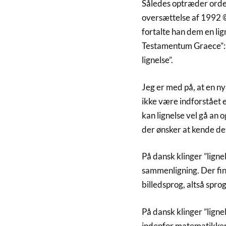
Således optræder ordet
oversættelse af 1992 ©
fortalte han dem en lig
Testamentum Graece”: ”
lignelse”.
Jeg er med på, at en n
ikke være indforstået 
kan lignelse vel gå an 
der ønsker at kende de
På dansk klinger ”ligne
sammenligning. Der fi
billedsprog, altså sprog
På dansk klinger ”lignel
indenfor matematikkens 