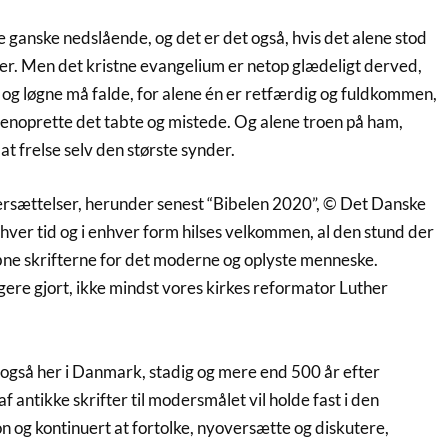
e ganske nedslående, og det er det også, hvis det alene stod
er. Men det kristne evangelium er netop glædeligt derved,
og løgne må falde, for alene én er retfærdig og fuldkommen,
genoprette det tabte og mistede. Og alene troen på ham,
l at frelse selv den største synder.
rsættelser, herunder senest “Bibelen 2020”, © Det Danske
n hver tid og i enhver form hilses velkommen, al den stund der
åbne skrifterne for det moderne og oplyste menneske.
gere gjort, ikke mindst vores kirkes reformator Luther
i også her i Danmark, stadig og mere end 500 år efter
f antikke skrifter til modersmålet vil holde fast i den
n og kontinuert at fortolke, nyoversætte og diskutere,