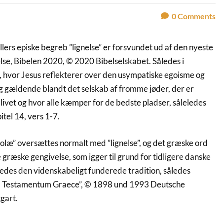
0
Comments
llers episke begreb ”lignelse” er forsvundet ud af den nyeste
se, Bibelen 2020, © 2020 Bibelselskabet. Således i
 hvor Jesus reflekterer over den usympatiske egoisme og
g gældende blandt det selskab af fromme jøder, der er
i livet og hvor alle kæmper for de bedste pladser, såleledes
tel 14, vers 1-7.
læ” oversættes normalt med ”lignelse”, og det græske ord
e græske gengivelse, som igger til grund for tidligere danske
ledes den videnskabeligt funderede tradition, således
 Testamentum Graece”, © 1898 und 1993 Deutsche
tgart.