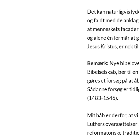
Det kan naturligvis lyd
og faldt med de anklag
at menneskets facader 
og alene én formår at 
Jesus Kristus, er nok ti
Bemærk:
Nye bibelove
Bibelselskab, bør til e
gøres et forsøg på at 
Sådanne forsøg er tidli
(1483-1546).
Mit håb er derfor, at v
Luthers oversættelser a
reformatoriske traditio