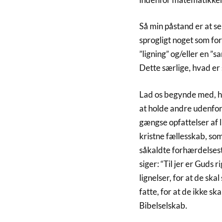
Så min påstand er at sel
sprogligt noget som for
”ligning” og/eller en ”s
Dette særlige, hvad er 
Lad os begynde med, hva
at holde andre udenfor,
gængse opfattelser af l
kristne fællesskab, som
såkaldte forhærdelsest
siger: “Til jer er Guds
lignelser, for at de ska
fatte, for at de ikke s
Bibelselskab.