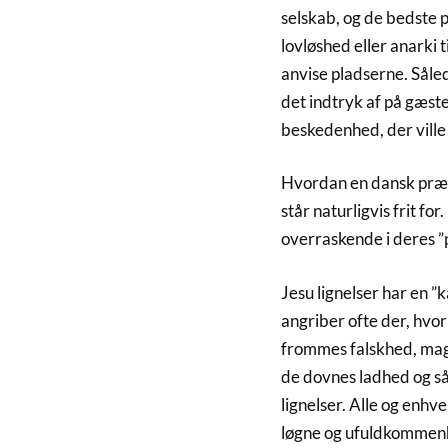
selskab, og de bedste p
lovløshed eller anarki 
anvise pladserne. Såled
det indtryk af på gæs
beskedenhed, der ville
Hvordan en dansk præs
står naturligvis frit f
overraskende i deres ”p
Jesu lignelser har en ”ka
angriber ofte der, hvo
frommes falskhed, mag
de dovnes ladhed og såd
lignelser. Alle og enhve
løgne og ufuldkommen