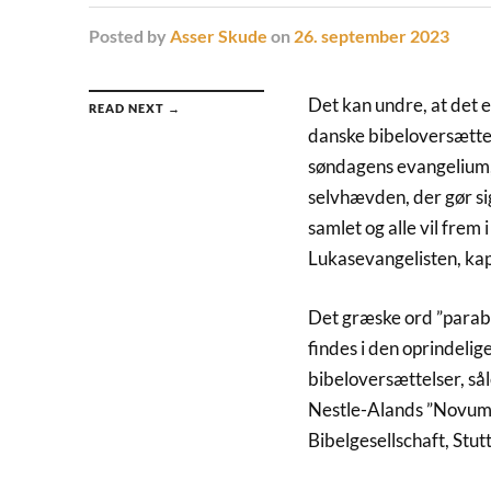
Posted
by
Asser Skude
on
26. september 2023
Det kan undre, at det e
READ NEXT →
danske bibeloversættel
søndagens evangelium,
selvhævden, der gør si
samlet og alle vil frem 
Lukasevangelisten, kapi
Det græske ord ”parabo
findes i den oprindelig
bibeloversættelser, så
Nestle-Alands ”Novum
Bibelgesellschaft, Stut