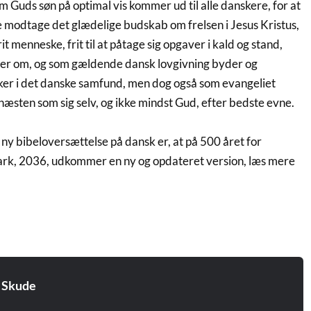
m Guds søn på optimal vis kommer ud til alle danskere, for at
ne modtage det glædelige budskab om frelsen i Jesus Kristus,
rit menneske, frit til at påtage sig opgaver i kald og stand,
ler om, og som gældende dansk lovgivning byder og
er i det danske samfund, men dog også som evangeliet
næsten som sig selv, og ikke mindst Gud, efter bedste evne.
il ny bibeloversættelse på dansk er, at på 500 året for
rk, 2036, udkommer en ny og opdateret version, læs mere
 Skude