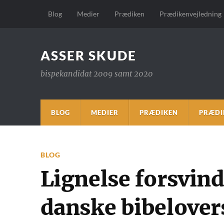
Blog
Medier
Prædiken
Prædikenvejledning
ASSER SKUDE
bispekandidat 2009 samt 2020
BLOG
MEDIER
PRÆDIKEN
PRÆDI
BLOG
Lignelse forsvind
danske bibelover