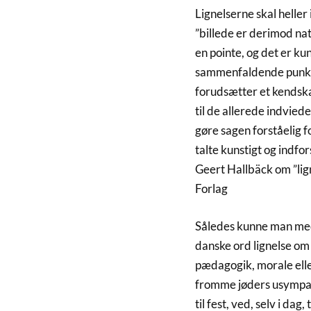
Lignelserne skal heller 
”billede er derimod natu
en pointe, og det er ku
sammenfaldende punkt k
forudsætter et kendskab
til de allerede indvied
gøre sagen forståelig f
talte kunstigt og indfo
Geert Hallbäck om ”lig
Forlag
Således kunne man med
danske ord lignelse om
pædagogik, morale elle
fromme jøders usympati
til fest, ved, selv i dag