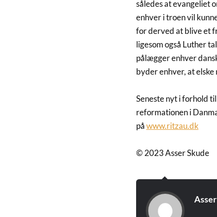
således at evangeliet o
enhver i troen vil kun
for derved at blive et f
ligesom også Luther ta
pålægger enhver dansk
byder enhver, at elske 
Seneste nyt i forhold t
reformationen i Danma
på
www.ritzau.dk
© 2023 Asser Skude
Asser