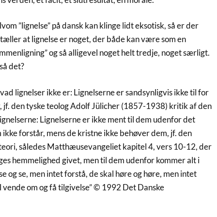
vom ”lignelse” på dansk kan klinge lidt eksotisk, så er der
tæller at lignelse er noget, der både kan være som en
ammenligning” og så alligevel noget helt tredje, noget særligt.
så det?
d lignelser ikke er: Lignelserne er sandsynligvis ikke til for
 jf. den tyske teolog Adolf Jülicher (1857-1938) kritik af den
ignelserne: Lignelserne er ikke ment til dem udenfor det
 ikke forstår, mens de kristne ikke behøver dem, jf. den
eori, således Matthæusevangeliet kapitel 4, vers 10-12, der
 riges hemmelighed givet, men til dem udenfor kommer alt i
l se og se, men intet forstå, de skal høre og høre, men intet
kal vende om og få tilgivelse” © 1992 Det Danske