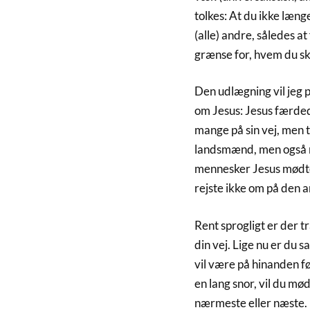
tolkes: At du ikke læn
(alle) andre, således a
grænse for, hvem du ska
Den udlægning vil jeg p
om Jesus: Jesus færdede
mange på sin vej, men t
landsmænd, men også n
mennesker Jesus mødte 
rejste ikke om på den a
Rent sprogligt er der t
din vej. Lige nu er du 
vil være på hinanden f
en lang snor, vil du mø
nærmeste eller næste.