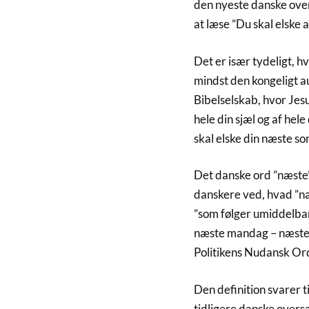
den nyeste danske over
at læse ”Du skal elske 
Det er især tydeligt, hv
mindst den kongeligt 
Bibelselskab, hvor Jesu
hele din sjæl og af hel
skal elske din næste som
Det danske ord ”næste”
danskere ved, hvad ”næ
”som følger umiddelbar
næste mandag – næste g
Politikens Nudansk Or
Den definition svarer t
tidligere danske overs