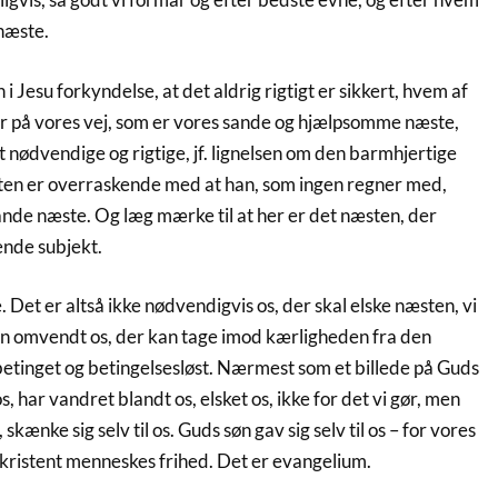
næste.
 i Jesu forkyndelse, at det aldrig rigtigt er sikkert, hvem af
r på vores vej, som er vores sande og hjælpsomme næste,
et nødvendige og rigtige, jf. lignelsen om den barmhjertige
ten er overraskende med at han, som ingen regner med,
ande næste. Og læg mærke til at her er det næsten, der
ende subjekt.
Det er altså ikke nødvendigvis os, der skal elske næsten, vi
en omvendt os, der kan tage imod kærligheden fra den
betinget og betingelsesløst. Nærmest som et billede på Guds
s, har vandret blandt os, elsket os, ikke for det vi gør, men
 skænke sig selv til os. Guds søn gav sig selv til os – for vores
t kristent menneskes frihed. Det er evangelium.