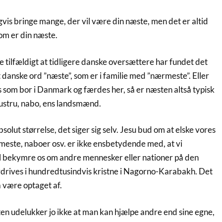
ligvis bringe mange, der vil være din næste, men det er altid
om er din næste.
ke tilfældigt at tidligere danske oversættere har fundet det
et danske ord ”næste”, som er i familie med ”nærmeste”. Eller
 os som bor i Danmark og færdes her, så er næsten altså typisk
hustru, nabo, ens landsmænd.
solut størrelse, det siger sig selv. Jesu bud om at elske vores
meste, naboer osv. er ikke ensbetydende med, at vi
al bekymre os om andre mennesker eller nationer på den
ordrives i hundredtusindvis kristne i Nagorno-Karabakh. Det
 være optaget af.
en udelukker jo ikke at man kan hjælpe andre end sine egne,