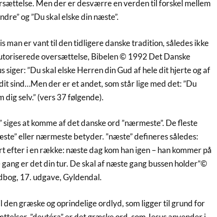
sættelse. Men der er desværre en verden til forskel mellem
andre” og ”Du skal elske din næste”.
is man er vant til den tidligere danske tradition, således ikke
autoriserede oversættelse, Bibelen © 1992 Det Danske
s siger: ”Du skal elske Herren din Gud af hele dit hjerte og af
e dit sind…Men der er et andet, som står lige med det: ”Du
 dig selv.” (vers 37 følgende).
 siges at komme af det danske ord ”nærmeste”. De fleste
ste” eller nærmeste betyder. ”næste” defineres således:
t efter i en række: næste dag kom han igen – han kommer på
ang er det din tur. De skal af næste gang bussen holder”©
dbog, 17. udgave, Gyldendal.
il den græske og oprindelige ordlyd, som ligger til grund for
ættelser. ”deutéra” er det græske ord, som Jesus anvender i