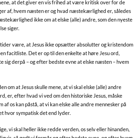
ene, at det giver en vis frihed at være kritisk over for de
er af, hvem næsten er og hvad næstekærlighed er, således
stekærlighed ikke om at elske (alle) andre, som den nyeste
se siger.
e tider være, at Jesus ikke opsætter absolutter og kristendom
 en facitliste. Det er op til den enkelte at høre Jesu ord,
te sig derpå – og efter bedste evne at elske næsten – hvem
en om at Jesus skulle mene, at vi skal elske (alle) andre
d, er, efter hvad vi ved om den historiske Jesus, måske
 af os kan påstå, at vi kan elske alle andre mennesker på
et hvor sympatisk det end lyder.
ge, vi skal heller ikke redde verden, os selv eller hinanden,
rligvis, så godt vi formår og efter bedste evne, og efter hvem