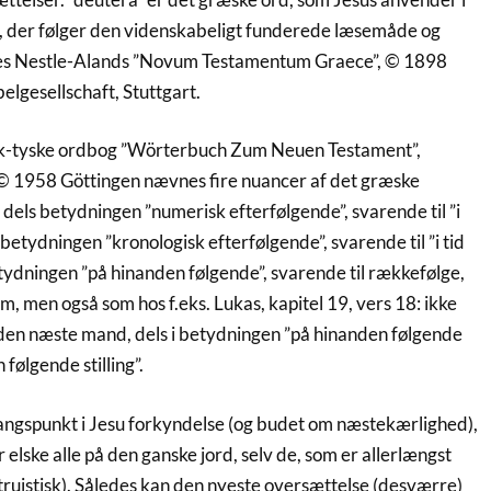
, der følger den videnskabeligt funderede læsemåde og
ledes Nestle-Alands ”Novum Testamentum Graece”, © 1898
lgesellschaft, Stuttgart.
sk-tyske ordbog ”Wörterbuch Zum Neuen Testament”,
© 1958 Göttingen nævnes fire nuancer af det græske
 dels betydningen ”numerisk efterfølgende”, svarende til ”i
 betydningen ”kronologisk efterfølgende”, svarende til ”i tid
etydningen ”på hinanden følgende”, svarende til rækkefølge,
, men også som hos f.eks. Lukas, kapitel 19, vers 18: ikke
den næste mand, dels i betydningen ”på hinanden følgende
 følgende stilling”.
gspunkt i Jesu forkyndelse (og budet om næstekærlighed),
r elske alle på den ganske jord, selv de, som er allerlængst
ltruistisk). Således kan den nyeste oversættelse (desværre)