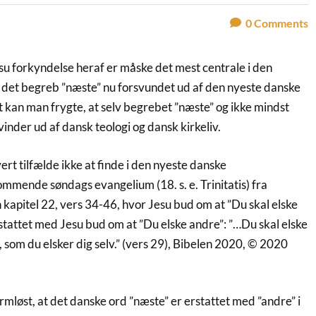
0
Comments
 forkyndelse heraf er måske det mest centrale i den
er det begreb ”næste” nu forsvundet ud af den nyeste danske
t kan man frygte, at selv begrebet ”næste” og ikke mindst
nder ud af dansk teologi og dansk kirkeliv.
rt tilfælde ikke at finde i den nyeste danske
ommende søndags evangelium (18. s. e. Trinitatis) fra
apitel 22, vers 34-46, hvor Jesu bud om at ”Du skal elske
stattet med Jesu bud om at ”Du elske andre”: ”…Du skal elske
om du elsker dig selv.” (vers 29), Bibelen 2020, © 2020
mløst, at det danske ord ”næste” er erstattet med ”andre” i