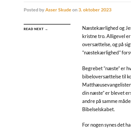
Posted
by
Asser Skude
on
3. oktober 2023
Næstekærlighed og Jesu
READ NEXT →
kristne tro. Alligevel 
oversættelse, og på sig
”næstekærlighed” forsvi
Begrebet ”næste” er hve
bibeloversættelse til k
Matthæusevangelisten k
din næste” er blevet er
andre på samme måde, s
Bibelselskabet.
For nogen synes det har