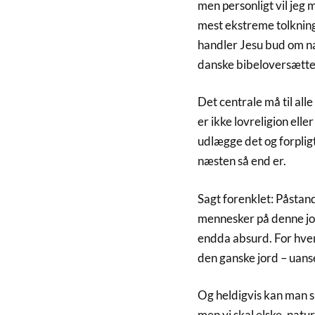
men personligt vil jeg m
mest ekstreme tolkning
handler Jesu bud om næ
danske bibeloversættel
Det centrale må til all
er ikke lovreligion eller
udlægge det og forplig
næsten så end er.
Sagt forenklet: Påstand
mennesker på denne jor
endda absurd. For hvem
den ganske jord – uans
Og heldigvis kan man si
men vi skal elske, natu