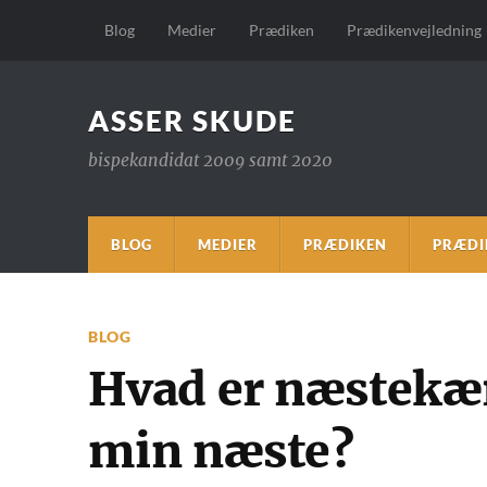
Blog
Medier
Prædiken
Prædikenvejledning
ASSER SKUDE
bispekandidat 2009 samt 2020
BLOG
MEDIER
PRÆDIKEN
PRÆDI
BLOG
Hvad er næstekæ
min næste?