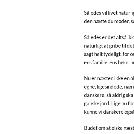
Således vil livet natur
den næste du møder, s
Således er det altså ik
naturligt at gribe til d
sagt helt tydeligt, for
ens familie, ens børn, 
Nu er næsten ikke en ab
egne, ligesindede, nær
danskere, så aldrig sk
ganske jord. Lige nu f
kunne vi danskere også
Budet om at elske næst