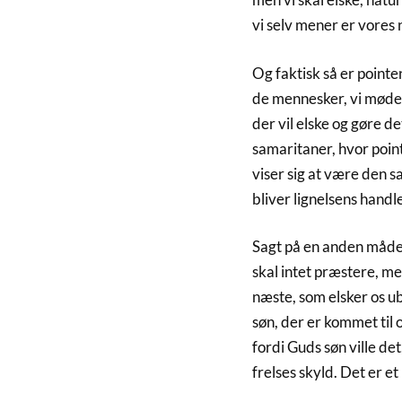
vi selv mener er vores 
Og faktisk så er pointen
de mennesker, vi møde
der vil elske og gøre d
samaritaner, hvor poin
viser sig at være den s
bliver lignelsens handl
Sagt på en anden måde. 
skal intet præstere, m
næste, som elsker os u
søn, der er kommet til o
fordi Guds søn ville det,
frelses skyld. Det er e