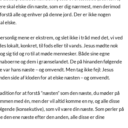
gere skal elske din næste, som er dig nærmest, men derimod
t forstå alle og enhver på denne jord. Der er ikke nogen
l elske.
ersonlig mene er ekstrem, og slet ikke i tråd med det, vi ved
s lokalt, konkret, til fods eller til vands. Jesus mødte nok
og sig tid og ro til at møde mennesker. Både sine egne
aboerne og dem i grænselandet. De på hinanden følgende
var hans næste – og omvendt. Men tag ikke fejl: Jesus
nden side af kloden for at elske næsten – og omvendt.
radition for at forstå ”næsten” som den næste, du møder på
sammen med én, men der vil altid komme en ny, og alle disse
ølgende (konsekutive), som vil være din næste. Som perler på
de den ene næste efter den anden, alle disse er dine