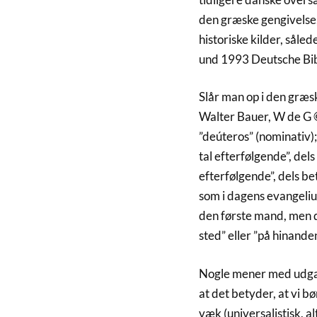
den græske gengivelse
historiske kilder, så
und 1993 Deutsche Bibe
Slår man op i den græ
Walter Bauer, W de G 
”deúteros” (nominativ);
tal efterfølgende”, dels
efterfølgende”, dels b
som i dagens evangelium
den første mand, men 
sted” eller ”på hinanden
Nogle mener med udgan
at det betyder, at vi bø
væk (universalistisk, a