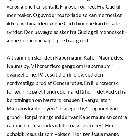
vej og alene horisontalt: Fra oven og ned. Fra Gud til
mennesker. Og syndernes forladelse kan mennesker
ikke give hinanden. Alene Gud i himlene kan forlade
synder. Den bevægelse sker fra Gud og til mennesket –
alene denne ene vej. Oppe fra og ned.
Alt sammen sker det i Kapernaum, Kafér-Naum, dvs.
Naums by. Vi hører flere gange om Kapernaum i
evangelierne. På Jesu tid en lille by, ved den
nordvestlige bred af Genesaret sø. En lille romersk
forlægning på et hundrede mand lå her – det ved vi fra
beretningen om hærførerens søn. Evangelisten
Mattæus kalder byen “Jesu egen by” – og med god
grund – for på mange måder var Kapernaum en central
ramme om Jesu forkyndelse og virksomhed. Her
opholdt Jesus sig som voksen. Her gør Jesus mange