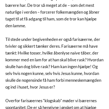
bærere har. De tror så meget at de – som det mest
naturlige i verden – forcerer folkemængden og åbner
taget til at få adgang til ham, som de tror kan hjælpe
den lamme.
Til stede under begivenheden er også farisæerne, der
tvivler og sikkert tænker deres. Farisæerne må have
tænkt: Hvilke tosser, hvilke åbenlyse naive tåber, der
kommer med en lam for at han skal blive rask? Hvordan
skulle han dog blive rask? Ham kan ingen hjælpe! Og
selv hvis nogen kunne, selv hvis Jesus kunne, hvordan
skulle de nogensinde få ham forbi menneskemængden
og ind i huset, hvor Jesus er?
Overfor farisæernes “klogskab” møder vi bærernes
spontanitet: De er så hengivne i ønsket om at hjælpe