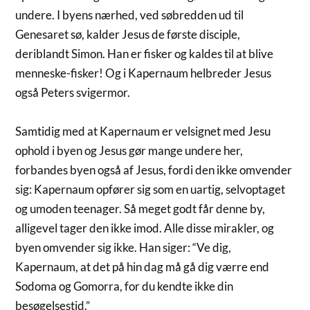
undere. I byens nærhed, ved søbredden ud til
Genesaret sø, kalder Jesus de første disciple,
deriblandt Simon. Han er fisker og kaldes til at blive
menneske-fisker! Og i Kapernaum helbreder Jesus
også Peters svigermor.
Samtidig med at Kapernaum er velsignet med Jesu
ophold i byen og Jesus gør mange undere her,
forbandes byen også af Jesus, fordi den ikke omvender
sig: Kapernaum opfører sig som en uartig, selvoptaget
og umoden teenager. Så meget godt får denne by,
alligevel tager den ikke imod. Alle disse mirakler, og
byen omvender sig ikke. Han siger: “Ve dig,
Kapernaum, at det på hin dag må gå dig værre end
Sodoma og Gomorra, for du kendte ikke din
besøgelsestid.”