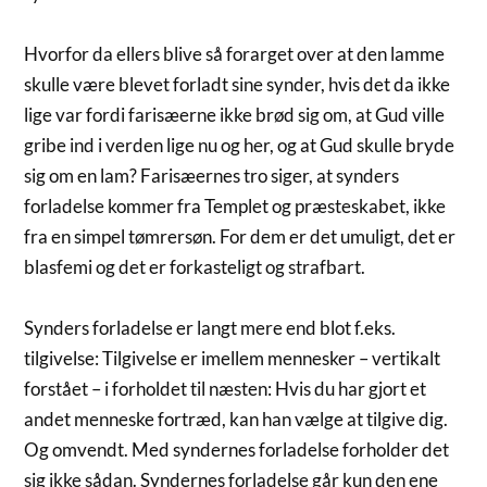
Hvorfor da ellers blive så forarget over at den lamme
skulle være blevet forladt sine synder, hvis det da ikke
lige var fordi farisæerne ikke brød sig om, at Gud ville
gribe ind i verden lige nu og her, og at Gud skulle bryde
sig om en lam? Farisæernes tro siger, at synders
forladelse kommer fra Templet og præsteskabet, ikke
fra en simpel tømrersøn. For dem er det umuligt, det er
blasfemi og det er forkasteligt og strafbart.
Synders forladelse er langt mere end blot f.eks.
tilgivelse: Tilgivelse er imellem mennesker – vertikalt
forstået – i forholdet til næsten: Hvis du har gjort et
andet menneske fortræd, kan han vælge at tilgive dig.
Og omvendt. Med syndernes forladelse forholder det
sig ikke sådan. Syndernes forladelse går kun den ene