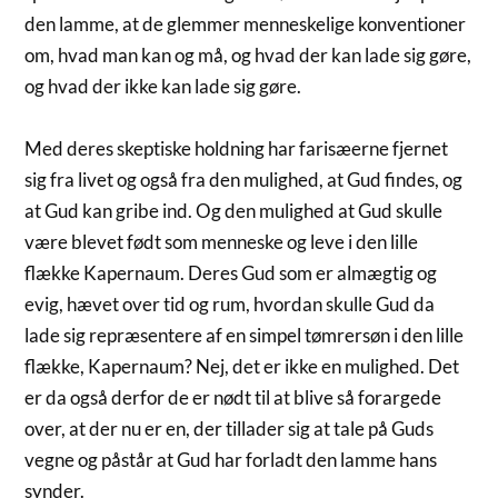
den lamme, at de glemmer menneskelige konventioner
om, hvad man kan og må, og hvad der kan lade sig gøre,
og hvad der ikke kan lade sig gøre.
Med deres skeptiske holdning har farisæerne fjernet
sig fra livet og også fra den mulighed, at Gud findes, og
at Gud kan gribe ind. Og den mulighed at Gud skulle
være blevet født som menneske og leve i den lille
flække Kapernaum. Deres Gud som er almægtig og
evig, hævet over tid og rum, hvordan skulle Gud da
lade sig repræsentere af en simpel tømrersøn i den lille
flække, Kapernaum? Nej, det er ikke en mulighed. Det
er da også derfor de er nødt til at blive så forargede
over, at der nu er en, der tillader sig at tale på Guds
vegne og påstår at Gud har forladt den lamme hans
synder.