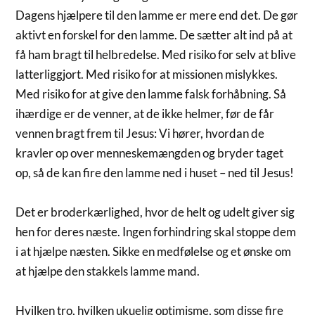
Dagens hjælpere til den lamme er mere end det. De gør
aktivt en forskel for den lamme. De sætter alt ind på at
få ham bragt til helbredelse. Med risiko for selv at blive
latterliggjort. Med risiko for at missionen mislykkes.
Med risiko for at give den lamme falsk forhåbning. Så
ihærdige er de venner, at de ikke helmer, før de får
vennen bragt frem til Jesus: Vi hører, hvordan de
kravler op over menneskemængden og bryder taget
op, så de kan fire den lamme ned i huset – ned til Jesus!
Det er broderkærlighed, hvor de helt og udelt giver sig
hen for deres næste. Ingen forhindring skal stoppe dem
i at hjælpe næsten. Sikke en medfølelse og et ønske om
at hjælpe den stakkels lamme mand.
Hvilken tro, hvilken ukuelig optimisme, som disse fire