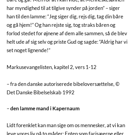
har myndighed til at tilgive synder på jorden” – siger
han til den lamme: “Jeg siger dig, rejs dig, tag din båre
og gå hjem!” Og han rejste sig, tog straks båren og
forlod stedet for øjnene af dem alle sammen, så de blev
helt ude af sig selv og priste Gud og sagde: “Aldrig har vi
set noget lignende!”
Markusevangelisten, kapitel 2, vers 1-12
– fra den danske autoriserede bibeloversættelse, ©
Det Danske Bibelselskab 1992
–
den lamme mand i Kapernaum
Lidt forenklet kan man sige om os mennesker, at vi kan
leve vores liv på to måder: Enten som farisæerne eller