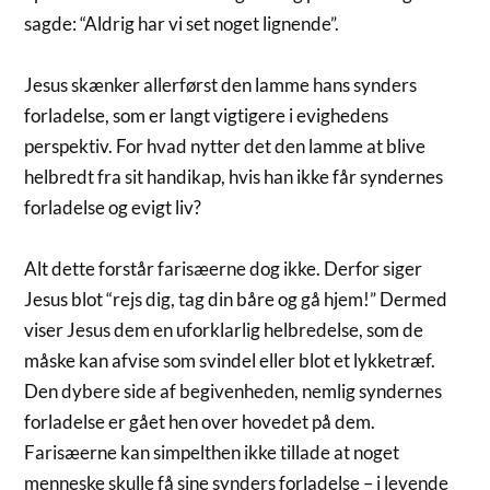
sagde: “Aldrig har vi set noget lignende”.
Jesus skænker allerførst den lamme hans synders
forladelse, som er langt vigtigere i evighedens
perspektiv. For hvad nytter det den lamme at blive
helbredt fra sit handikap, hvis han ikke får syndernes
forladelse og evigt liv?
Alt dette forstår farisæerne dog ikke. Derfor siger
Jesus blot “rejs dig, tag din båre og gå hjem!” Dermed
viser Jesus dem en uforklarlig helbredelse, som de
måske kan afvise som svindel eller blot et lykketræf.
Den dybere side af begivenheden, nemlig syndernes
forladelse er gået hen over hovedet på dem.
Farisæerne kan simpelthen ikke tillade at noget
menneske skulle få sine synders forladelse – i levende