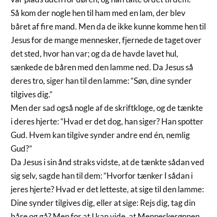
Så kom der nogle hen til ham med en lam, der blev
båret af fire mand. Men da de ikke kunne komme hen til
Jesus for de mange mennesker, fjernede de taget over
det sted, hvor han var; og da de havde lavet hul,
sænkede de båren med den lamme ned. Da Jesus så
deres tro, siger han til den lamme: “Søn, dine synder
tilgives dig.”
Men der sad også nogle af de skriftkloge, og de tænkte
i deres hjerte: “Hvad er det dog, han siger? Han spotter
Gud. Hvem kan tilgive synder andre end én, nemlig
Gud?”
Da Jesus i sin ånd straks vidste, at de tænkte sådan ved
sig selv, sagde han til dem: “Hvorfor tænker I sådan i
jeres hjerte? Hvad er det letteste, at sige til den lamme:
Dine synder tilgives dig, eller at sige: Rejs dig, tag din
båre og gå? Men for at I kan vide, at Menneskesønnen