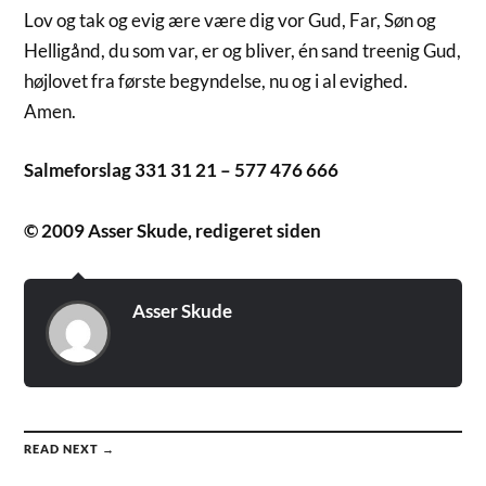
Lov og tak og evig ære være dig vor Gud, Far, Søn og
Helligånd, du som var, er og bliver, én sand treenig Gud,
højlovet fra første begyndelse, nu og i al evighed.
Amen.
Salmeforslag 331 31 21 – 577 476 666
© 2009 Asser Skude, redigeret siden
Asser Skude
READ NEXT →