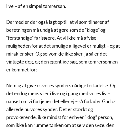
live – af en simpel tømrersøn.
Dermed er der også lagt op til, at vi som tilhører af
beretningen må undgå at gøre som de “kloge” og
“forstandige” farisæere. At vi ikke må afvise
muligheden for at det umulige alligevel er muligt – og at
mirakler sker. Og selvom de ikke sker, ja så er det
vigtigste dog, og den egentlige sag, som tømrersønnen
er kommet for:
Nemlig at give os vores synders nådige forladelse. Og
det endog mens vi er i live og i gang med vores liv –
uanset om vi fortjener det eller ej – så forlader Gud os
allerede nu vores synder. Det er stærkt og
provokerende, ikke mindst for enhver “klog” person,
som ikke kan rumme tanken om at selv den syge, den