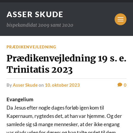
ASSER SKUDE
bispekandidat 2009 samt 2020
PRÆDIKENVEJLEDNING
Prædikenvejledning 19 s. e.
Trinitatis 2023
by
Asser Skude
on
10. oktober 2023
0
Evangelium
Da Jesus efter nogle dages forløb igen kom til
Kapernaum, rygtedes det, at han var hjemme. Og der
samlede sig så mange mennesker, at der ikke engang
var plads uden for døren; og han talte ordet til dem.