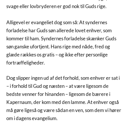
svage eller lovbryderen er god nok til Guds rige.
Alligevel er evangeliet dog som så: At syndernes
forladelse har Guds søn allerede lovet enhver, som
kommer til ham. Syndernes forladelse skænker Guds
søn ganske ufortjent. Hans rige med nåde, fred og
glæde rækkes os gratis – og ikke efter personlige
fortræffeligheder.
Dog slipper ingen ud af det forhold, som enhver er sat i
– i forhold til Gud og næsten – at være ligesom de
bedste venner for hinanden – ligesom de bærere i
Kapernaum, der kom med den lamme. At enhver også
må gøre ligeså og være sådan en ven, som dem vi hører
om i dagens evangelium.