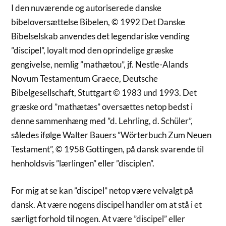
I den nuværende og autoriserede danske
bibeloversættelse Bibelen, © 1992 Det Danske
Bibelselskab anvendes det legendariske vending
”discipel”, loyalt mod den oprindelige græske
gengivelse, nemlig ”mathætou”, jf. Nestle-Alands
Novum Testamentum Graece, Deutsche
Bibelgesellschaft, Stuttgart © 1983 und 1993. Det
græske ord ”mathætæs” oversættes netop bedst i
denne sammenhæng med ”d. Lehrling, d. Schüler”,
således ifølge Walter Bauers ”Wörterbuch Zum Neuen
Testament”, © 1958 Gottingen, på dansk svarende til
henholdsvis ”lærlingen” eller ”disciplen”.
For mig at se kan ”discipel” netop være velvalgt på
dansk. At være nogens discipel handler om at stå i et
særligt forhold til nogen. At være ”discipel” eller