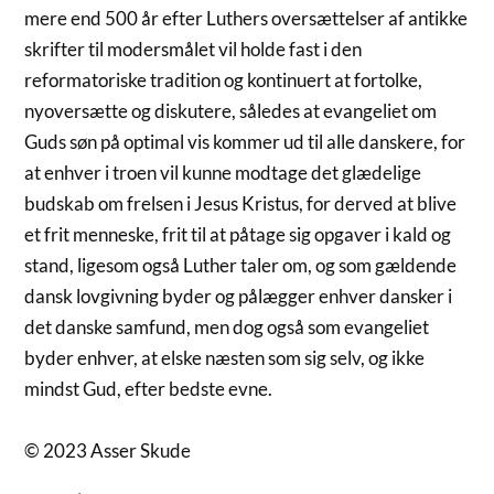
mere end 500 år efter Luthers oversættelser af antikke
skrifter til modersmålet vil holde fast i den
reformatoriske tradition og kontinuert at fortolke,
nyoversætte og diskutere, således at evangeliet om
Guds søn på optimal vis kommer ud til alle danskere, for
at enhver i troen vil kunne modtage det glædelige
budskab om frelsen i Jesus Kristus, for derved at blive
et frit menneske, frit til at påtage sig opgaver i kald og
stand, ligesom også Luther taler om, og som gældende
dansk lovgivning byder og pålægger enhver dansker i
det danske samfund, men dog også som evangeliet
byder enhver, at elske næsten som sig selv, og ikke
mindst Gud, efter bedste evne.
© 2023 Asser Skude