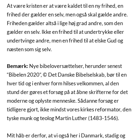
At være kristen er at være kaldet til en ny frihed, en
frihed der gælder en selv, men også skal gælde andre.
Friheden gælder altså i lige høj grad andre, som den
gælder en selv. Ikke en frihed til at undertrykke eller
undertvinge andre, men en frihed til at elske Gud og
næsten som sig selv.
Bemærk:
Nye bibeloversættelser, herunder senest
“Bibelen 2020”, © Det Danske Bibelselskab, bør til en
hver tid og i enhver form hilses velkommen, al den
stund der gøres et forsøg på at åbne skrifterne for det
moderne og oplyste menneske. Sådanne forsøg er
tidligere gjort, ikke mindst vores kirkes reformator, den
tyske munk og teolog Martin Luther (1483-1546).
Mit håb er derfor, at vi også her i Danmark, stadig og