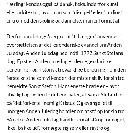
”lærling” kendes også på dansk, f.eks. indenfor kunst
eller arkitektur, hvor man som ”discipel” eller ”lærling”
er tro mod den skoling og dannelse, man er formet af.
Derfor kan det også ærgre, at ”tilhænger” anvendes i
oversættelsen af det legendariske evangelium Anden
Juledag. Anden Juledag hed indtil 1992 Sankt Stefans
dag. Epistlen Anden Juledag er den legendariske
beretning – og historisk troværdige beretning – om den
første kristne som vi kender, der mister sit liv for sin tro,
bemeldte Sankt Stefan. Hans eneste brøde er – hvor
uhyrligt og rystende det end lyder, at Sankt Stefan tror
på ”det forkerte”, nemlig Kristus. Og evangeliet til
imorgen Anden Juledag handler om at stå op for sin tro.
Så netop Anden Juledag handler om at stå op for noget,
ikke ”bakke ud”, fornægte sig selv eller sin tro og