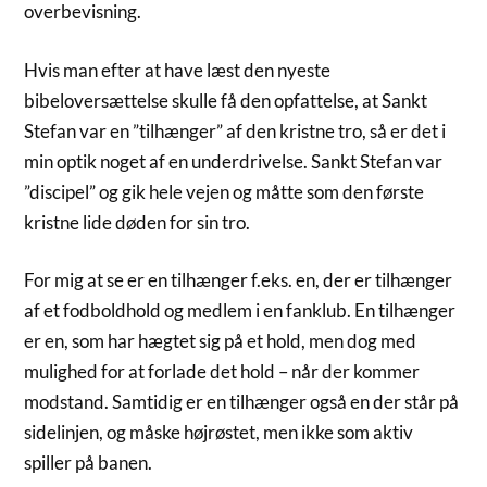
overbevisning.
Hvis man efter at have læst den nyeste
bibeloversættelse skulle få den opfattelse, at Sankt
Stefan var en ”tilhænger” af den kristne tro, så er det i
min optik noget af en underdrivelse. Sankt Stefan var
”discipel” og gik hele vejen og måtte som den første
kristne lide døden for sin tro.
For mig at se er en tilhænger f.eks. en, der er tilhænger
af et fodboldhold og medlem i en fanklub. En tilhænger
er en, som har hægtet sig på et hold, men dog med
mulighed for at forlade det hold – når der kommer
modstand. Samtidig er en tilhænger også en der står på
sidelinjen, og måske højrøstet, men ikke som aktiv
spiller på banen.