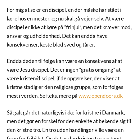
For mig at se er en discipel, en der måske har stået i
lære hos en mester, og nu skal gå vejen selv. At være
discipel er ikke at køre på ”frihjul”, men det kræver mod,
ansvar og udholdenhed. Det kan endda have
konsekvenser, koste blod sved og tårer.
Endda døden til følge kan være en konsekvens af at
være Jesu discipel. Det er ingen ”gratis omgang” at
være kristen/discipel, jf de opgørelser, der viser at
kristne stadig er den religiøse gruppe, som forfølges
mest i verden. Se f.eks. mere på
www.opendoors.dk
Så galt går det naturligvis ikke for kristne i Danmark,
men det gør en forskel for den enkelte at bekende sig til
den kristne tro. En tro uden handlinger ville være en
form for fribillet. Og det er den kristne tro bestemt