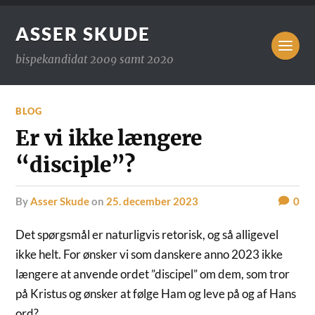
ASSER SKUDE
bispekandidat 2009 samt 2020
BLOG
Er vi ikke længere
“disciple”?
by
Asser Skude
on
25. december 2023
0
Det spørgsmål er naturligvis retorisk, og så alligevel
ikke helt. For ønsker vi som danskere anno 2023 ikke
længere at anvende ordet ”discipel” om dem, som tror
på Kristus og ønsker at følge Ham og leve på og af Hans
ord?