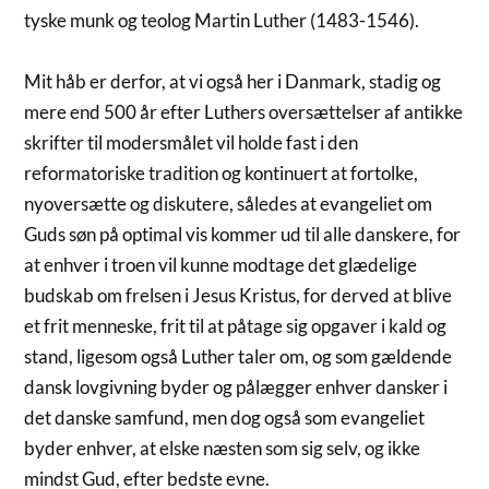
tyske munk og teolog Martin Luther (1483-1546).
Mit håb er derfor, at vi også her i Danmark, stadig og
mere end 500 år efter Luthers oversættelser af antikke
skrifter til modersmålet vil holde fast i den
reformatoriske tradition og kontinuert at fortolke,
nyoversætte og diskutere, således at evangeliet om
Guds søn på optimal vis kommer ud til alle danskere, for
at enhver i troen vil kunne modtage det glædelige
budskab om frelsen i Jesus Kristus, for derved at blive
et frit menneske, frit til at påtage sig opgaver i kald og
stand, ligesom også Luther taler om, og som gældende
dansk lovgivning byder og pålægger enhver dansker i
det danske samfund, men dog også som evangeliet
byder enhver, at elske næsten som sig selv, og ikke
mindst Gud, efter bedste evne.