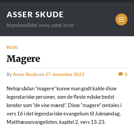
ASSER SKUDE
bispekandidat 2009 samt 2020
BLOG
Magere
by
Asser Skude
on
27. december 2023
0
Netop sådan ”magere” kunne man godt kalde disse
legendariske personer, som de fleste måske bedst
kender som “de vise mænd”. Disse “magere” omtales i
vers 16 i det legendariske evangelium til Julesøndag,
Matthæusevangelisten, kapitel 2, vers 13-23.