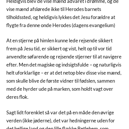
Heldigvis blev de vise mænd advaret i drømme, og de
vise mænd afslørede ikke til Herodes barnets
tilholdssted, og heldigvis lykkes det Jesu forældre at
flygte fra denne onde Herodes (dagens evangelium)
At en stjerne på himlen kunne lede rejsende sikkert
frem på Jesu tid, er sikkert og vist, helt op til vor tid
anvendte søfarende og rejsende stjerner til at navigere
efter. Men det magiske og indsigtsfulde – og naturligvis
helt uforklarlige – er at det netop blev disse vise mænd,
som skulle blive de første vidner til fødslen, sammen
med de hyrder ude på marken, som holdt vagt over
deres flok.
Sagt lidt forenklet så var det på en måde den øvrige
verden (ikke jøderne), det var hedningerne uden for
det hellige land og den lille flække Betlehem, som