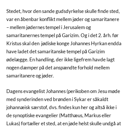
Stedet, hvor den sande gudsdyrkelse skulle finde sted,
var en åbenbar konflikt mellem jøder og samaritanere
– mellem jødernes tempel i Jerusalem og
samaritanernes tempel på Garizim. Og i det 2. årh. før
Kristus skal den jødiske konge Johannes Hyrkan endda
have ladet det samaritanske tempel på Garizim
ødelægge. En handling, der ikke ligefrem havde lagt
nogen dæmper på det anspændte forhold mellem
samaritanere og jøder.
Dagens evangelist Johannes (perikoben om Jesu møde
med synderinden ved brønden i Sykar er såkaldt
johannæisk særstof, dvs. findes kun her og altså ikke i
de synoptiske evangelier (Matthæus, Markus eller
Lukas) fortæller et sted, at en jøde helst skulle undgå at