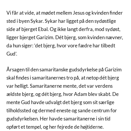
Vi får at vide, at mødet mellem Jesus og kvinden finder
sted i byen Sykar. Sykar har ligget på den sydøstlige
side af bjerget Ebal. Og ikke langt derfra, mod sydøst,
ligger bjerget Garizim. Dét bjerg, som kvinden nævner,
da hun siger: ‘det bjerg, hvor vore fædre har tilbedt
Gud’.
Årsagen til den samaritanske gudsdyrkelse på Garizim
skal findes i samaritanernes tro på, at netop dét bjerg
var helligt. Samaritanerne mente, det var verdens
ældste bjerg, og dét bjerg, hvor Adam blev skabt. De
mente Gud havde udvalgt det bjerg som sit særlige
tilholdssted og dermed eneste og sande centrum for
gudsdyrkelsen. Her havde samaritanerne i sin tid
opført et tempel, og her fejrede de højtiderne.