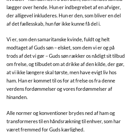
lægger over hende. Hun er indbegrebet af en afviger,
der alligevel inkluderes. Hun er den, som bliver en del
af det fællesskab, hun før ikke kunne få del i.
Vi er, som den samaritanske kvinde, fuldt og helt
modtaget af Guds søn – elsket, som dem vi er og på
trods af det vi gør – Guds søn rækker os nådigt sit tilbud
om frelse, og tilbudet om at drikke af den kilde, der gør,
at vi ikke længere skal tørste, men have evigt liv hos
ham. Han er kommet til os for at frelse os fra denne
verdens fordømmelser og vores fordømmelser af
hinanden.
Alle normer og konventioner brydes ned af ham og
transformeres til en håndsrækning til enhver, som har
været fremmed for Guds kærlighed.