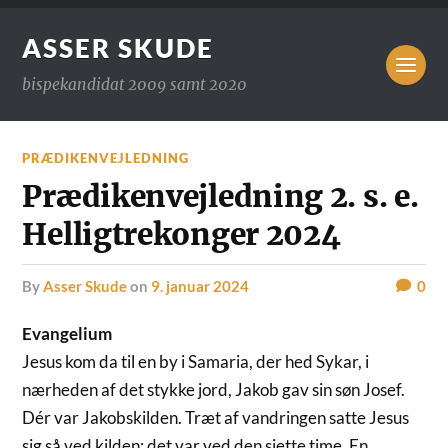
ASSER SKUDE
bispekandidat 2009 samt 2020
PRÆDIKENVEJLEDNING
Prædikenvejledning 2. s. e.
Helligtrekonger 2024
by
Asser Skude
on
9. januar 2024
0
Evangelium
Jesus kom da til en by i Samaria, der hed Sykar, i
nærheden af det stykke jord, Jakob gav sin søn Josef.
Dér var Jakobskilden. Træt af vandringen satte Jesus
sig så ved kilden; det var ved den sjette time. En