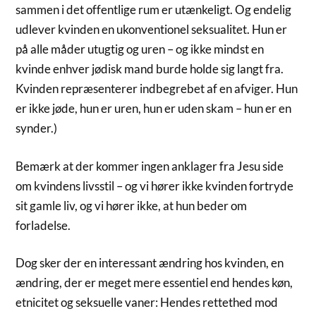
sammen i det offentlige rum er utænkeligt. Og endelig
udlever kvinden en ukonventionel seksualitet. Hun er
på alle måder utugtig og uren – og ikke mindst en
kvinde enhver jødisk mand burde holde sig langt fra.
Kvinden repræsenterer indbegrebet af en afviger. Hun
er ikke jøde, hun er uren, hun er uden skam – hun er en
synder.)
Bemærk at der kommer ingen anklager fra Jesu side
om kvindens livsstil – og vi hører ikke kvinden fortryde
sit gamle liv, og vi hører ikke, at hun beder om
forladelse.
Dog sker der en interessant ændring hos kvinden, en
ændring, der er meget mere essentiel end hendes køn,
etnicitet og seksuelle vaner: Hendes rettethed mod