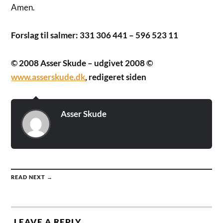
Amen.
Forslag til salmer: 331 306 441 – 596 523 11
© 2008 Asser Skude – udgivet 2008 ©
www.asserskude.dk
, redigeret siden
Asser Skude
READ NEXT →
LEAVE A REPLY