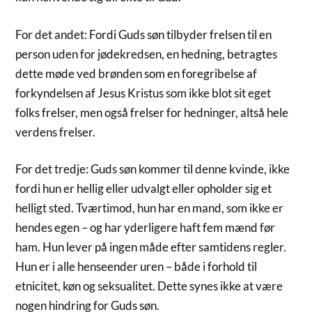
For det andet: Fordi Guds søn tilbyder frelsen til en
person uden for jødekredsen, en hedning, betragtes
dette møde ved brønden som en foregribelse af
forkyndelsen af Jesus Kristus som ikke blot sit eget
folks frelser, men også frelser for hedninger, altså hele
verdens frelser.
For det tredje: Guds søn kommer til denne kvinde, ikke
fordi hun er hellig eller udvalgt eller opholder sig et
helligt sted. Tværtimod, hun har en mand, som ikke er
hendes egen – og har yderligere haft fem mænd før
ham. Hun lever på ingen måde efter samtidens regler.
Hun er i alle henseender uren – både i forhold til
etnicitet, køn og seksualitet. Dette synes ikke at være
nogen hindring for Guds søn.