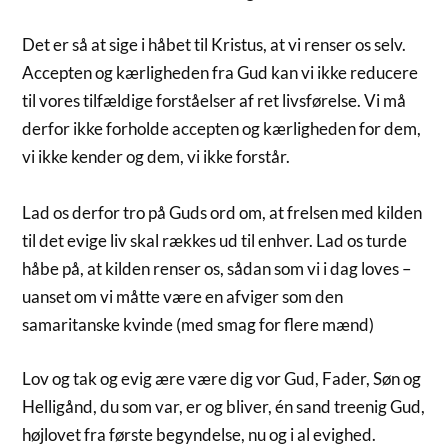
Det er så at sige i håbet til Kristus, at vi renser os selv.
Accepten og kærligheden fra Gud kan vi ikke reducere
til vores tilfældige forståelser af ret livsførelse. Vi må
derfor ikke forholde accepten og kærligheden for dem,
vi ikke kender og dem, vi ikke forstår.
Lad os derfor tro på Guds ord om, at frelsen med kilden
til det evige liv skal rækkes ud til enhver. Lad os turde
håbe på, at kilden renser os, sådan som vi i dag loves –
uanset om vi måtte være en afviger som den
samaritanske kvinde (med smag for flere mænd)
Lov og tak og evig ære være dig vor Gud, Fader, Søn og
Helligånd, du som var, er og bliver, én sand treenig Gud,
højlovet fra første begyndelse, nu og i al evighed.