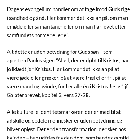
Dagens evangelium handler om at tage imod Guds rige
i sandhed og ånd. Her kommer det ikke an på, om man
er jøde eller samaritaner eller om man har levet efter
samfundets normer eller ej.
Alt dette er uden betydning for Guds søn – som
apostlen Paulus siger: “Alle I, der er døbt til Kristus, har
jo iklædt jer Kristus. Her kommer det ikke an på at
være jøde eller græker, på at være træl eller fri, på at
være mand og kvinde, for I er alle én i Kristus Jesus”, jf.
Galaterbrevet, kapitel 3, vers 27-28.
Alle kulturelle identitetsmarkører, der er med til at
adskille og opdele mennesker er uden betydning og
bliver opløst. Det er den transformation, der sker hos
kvinden – hun udfries fra den dom, som hendes samtid