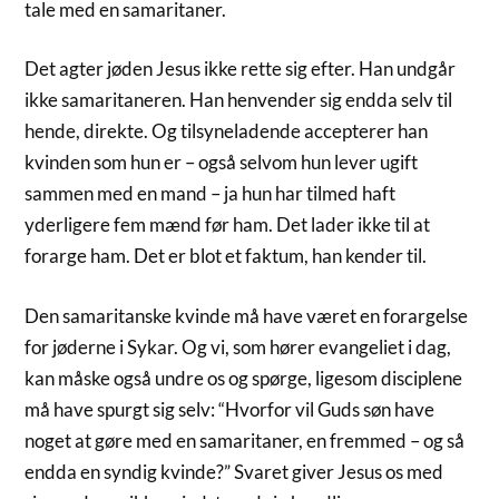
tale med en samaritaner.
Det agter jøden Jesus ikke rette sig efter. Han undgår
ikke samaritaneren. Han henvender sig endda selv til
hende, direkte. Og tilsyneladende accepterer han
kvinden som hun er – også selvom hun lever ugift
sammen med en mand – ja hun har tilmed haft
yderligere fem mænd før ham. Det lader ikke til at
forarge ham. Det er blot et faktum, han kender til.
Den samaritanske kvinde må have været en forargelse
for jøderne i Sykar. Og vi, som hører evangeliet i dag,
kan måske også undre os og spørge, ligesom disciplene
må have spurgt sig selv: “Hvorfor vil Guds søn have
noget at gøre med en samaritaner, en fremmed – og så
endda en syndig kvinde?” Svaret giver Jesus os med