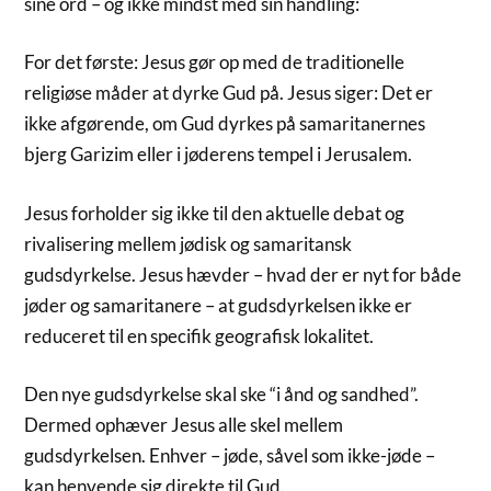
sine ord – og ikke mindst med sin handling:
For det første: Jesus gør op med de traditionelle
religiøse måder at dyrke Gud på. Jesus siger: Det er
ikke afgørende, om Gud dyrkes på samaritanernes
bjerg Garizim eller i jøderens tempel i Jerusalem.
Jesus forholder sig ikke til den aktuelle debat og
rivalisering mellem jødisk og samaritansk
gudsdyrkelse. Jesus hævder – hvad der er nyt for både
jøder og samaritanere – at gudsdyrkelsen ikke er
reduceret til en specifik geografisk lokalitet.
Den nye gudsdyrkelse skal ske “i ånd og sandhed”.
Dermed ophæver Jesus alle skel mellem
gudsdyrkelsen. Enhver – jøde, såvel som ikke-jøde –
kan henvende sig direkte til Gud.