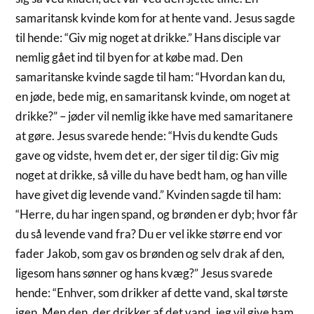
samaritansk kvinde kom for at hente vand. Jesus sagde
til hende: “Giv mig noget at drikke.” Hans disciple var
nemlig gået ind til byen for at købe mad. Den
samaritanske kvinde sagde til ham: “Hvordan kan du,
en jøde, bede mig, en samaritansk kvinde, om noget at
drikke?” – jøder vil nemlig ikke have med samaritanere
at gøre. Jesus svarede hende: “Hvis du kendte Guds
gave og vidste, hvem det er, der siger til dig: Giv mig
noget at drikke, så ville du have bedt ham, og han ville
have givet dig levende vand.” Kvinden sagde til ham:
“Herre, du har ingen spand, og brønden er dyb; hvor får
du så levende vand fra? Du er vel ikke større end vor
fader Jakob, som gav os brønden og selv drak af den,
ligesom hans sønner og hans kvæg?” Jesus svarede
hende: “Enhver, som drikker af dette vand, skal tørste
igen. Men den, der drikker af det vand, jeg vil give ham,