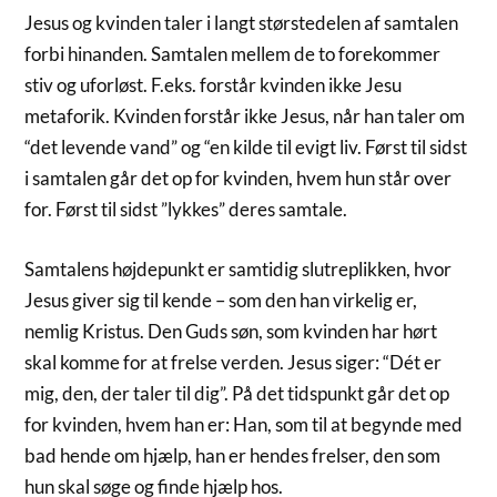
Jesus og kvinden taler i langt størstedelen af samtalen
forbi hinanden. Samtalen mellem de to forekommer
stiv og uforløst. F.eks. forstår kvinden ikke Jesu
metaforik. Kvinden forstår ikke Jesus, når han taler om
“det levende vand” og “en kilde til evigt liv. Først til sidst
i samtalen går det op for kvinden, hvem hun står over
for. Først til sidst ”lykkes” deres samtale.
Samtalens højdepunkt er samtidig slutreplikken, hvor
Jesus giver sig til kende – som den han virkelig er,
nemlig Kristus. Den Guds søn, som kvinden har hørt
skal komme for at frelse verden. Jesus siger: “Dét er
mig, den, der taler til dig”. På det tidspunkt går det op
for kvinden, hvem han er: Han, som til at begynde med
bad hende om hjælp, han er hendes frelser, den som
hun skal søge og finde hjælp hos.