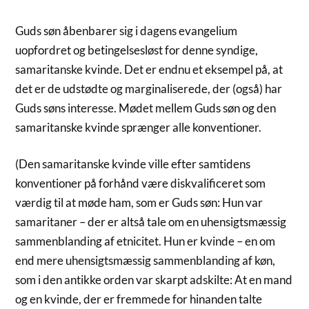
Guds søn åbenbarer sig i dagens evangelium
uopfordret og betingelsesløst for denne syndige,
samaritanske kvinde. Det er endnu et eksempel på, at
det er de udstødte og marginaliserede, der (også) har
Guds søns interesse. Mødet mellem Guds søn og den
samaritanske kvinde sprænger alle konventioner.
(Den samaritanske kvinde ville efter samtidens
konventioner på forhånd være diskvalificeret som
værdig til at møde ham, som er Guds søn: Hun var
samaritaner – der er altså tale om en uhensigtsmæssig
sammenblanding af etnicitet. Hun er kvinde – en om
end mere uhensigtsmæssig sammenblanding af køn,
som i den antikke orden var skarpt adskilte: At en mand
og en kvinde, der er fremmede for hinanden talte