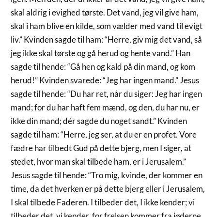
skal aldrig i evighed tørste. Det vand, jeg vil give ham,
skal i ham blive en kilde, som vælder med vand til evigt
liv.” Kvinden sagde til ham: “Herre, giv mig det vand, så
jeg ikke skal tørste og gå herud og hente vand.” Han
sagde til hende: “Gå hen og kald på din mand, og kom
herud!” Kvinden svarede: “Jeg har ingen mand.” Jesus
sagde til hende: “Du har ret, når du siger: Jeg har ingen
mand; for du har haft fem mænd, og den, du har nu, er
ikke din mand; dér sagde du noget sandt.” Kvinden
sagde til ham: “Herre, jeg ser, at du er en profet. Vore
fædre har tilbedt Gud på dette bjerg, men I siger, at
stedet, hvor man skal tilbede ham, er i Jerusalem.”
Jesus sagde til hende: “Tro mig, kvinde, der kommer en
time, da det hverken er på dette bjerg eller i Jerusalem,
I skal tilbede Faderen. I tilbeder det, I ikke kender; vi
tilbeder det, vi kender, for frelsen kommer fra jøderne.