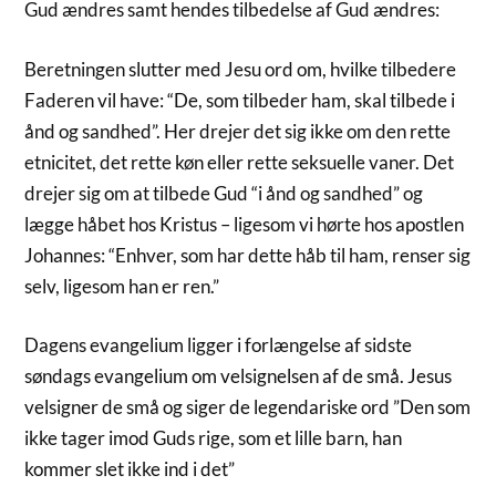
Gud ændres samt hendes tilbedelse af Gud ændres:
Beretningen slutter med Jesu ord om, hvilke tilbedere
Faderen vil have: “De, som tilbeder ham, skal tilbede i
ånd og sandhed”. Her drejer det sig ikke om den rette
etnicitet, det rette køn eller rette seksuelle vaner. Det
drejer sig om at tilbede Gud “i ånd og sandhed” og
lægge håbet hos Kristus – ligesom vi hørte hos apostlen
Johannes: “Enhver, som har dette håb til ham, renser sig
selv, ligesom han er ren.”
Dagens evangelium ligger i forlængelse af sidste
søndags evangelium om velsignelsen af de små. Jesus
velsigner de små og siger de legendariske ord ”Den som
ikke tager imod Guds rige, som et lille barn, han
kommer slet ikke ind i det”