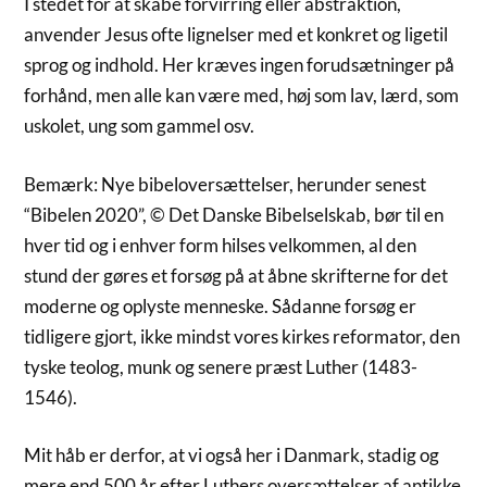
I stedet for at skabe forvirring eller abstraktion,
anvender Jesus ofte lignelser med et konkret og ligetil
sprog og indhold. Her kræves ingen forudsætninger på
forhånd, men alle kan være med, høj som lav, lærd, som
uskolet, ung som gammel osv.
Bemærk: Nye bibeloversættelser, herunder senest
“Bibelen 2020”, © Det Danske Bibelselskab, bør til en
hver tid og i enhver form hilses velkommen, al den
stund der gøres et forsøg på at åbne skrifterne for det
moderne og oplyste menneske. Sådanne forsøg er
tidligere gjort, ikke mindst vores kirkes reformator, den
tyske teolog, munk og senere præst Luther (1483-
1546).
Mit håb er derfor, at vi også her i Danmark, stadig og
mere end 500 år efter Luthers oversættelser af antikke