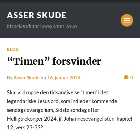
ASSER SKUDE
bispekandidat 2009 samt 2020
BLOG
“Timen” forsvinder
by
Asser Skude
on
16. januar 2024
0
Skal vi droppe den tidsangivelse ”timen” i det
legendariske Jesus ord, som indleder kommende
søndags evangelium, Sidste søndag efter
Helligtrekonger 2024, jf. Johannesevangelisten, kapitel
12, vers 23-33?