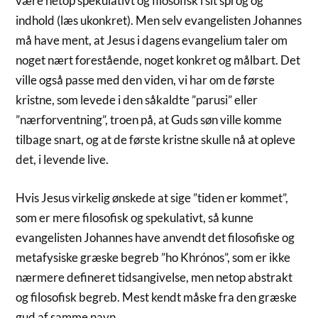
være netop spekulativt og filosofisk i sit sprog og
indhold (læs ukonkret). Men selv evangelisten Johannes
må have ment, at Jesus i dagens evangelium taler om
noget nært forestående, noget konkret og målbart. Det
ville også passe med den viden, vi har om de første
kristne, som levede i den såkaldte ”parusi” eller
”nærforventning”, troen på, at Guds søn ville komme
tilbage snart, og at de første kristne skulle nå at opleve
det, i levende live.
Hvis Jesus virkelig ønskede at sige ”tiden er kommet”,
som er mere filosofisk og spekulativt, så kunne
evangelisten Johannes have anvendt det filosofiske og
metafysiske græske begreb ”ho Khrónos”, som er ikke
nærmere defineret tidsangivelse, men netop abstrakt
og filosofisk begreb. Mest kendt måske fra den græske
gud af samme navn.