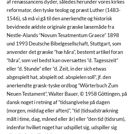
af renæssancens dyder, således herunder vores kirkes
reformator, den tyske teolog og præst Luther (1483-
1546), så må vi gå til den anerkendte og historisk
bevidnede ældste originale græske læsemåde fra
Nestle-Alands ”Novum Tesatmentum Graece” 1898
und 1993 Deutsche Bibelgesellschaft, Stuttgart, som
anvender det græske ”hæ håra”, bestemt artikel foran
”håra”, som vel bedst kan oversættes ”d. Tagesszeit”
eller ”d. Stunde” eller ”d. Zeit, in der sich etwas
abgespielt hat, abspielt od. abspielen soll”, jf. den
anerkendte græsk-tyske ordbog ”Wörterbuch Zum
Neuen Testament”, Walter Bauer, © 1958 Göttingen, på
dansk noget i retning af ”tidsangivelse på dagen
(morgen, middag eller aften)”, ”tid (tidsudstrækning
målt i time, dag, måned eller år) eller ”den tid (tidsrum),
indenfor hvilket noget har udspillet sig, udspiller sig