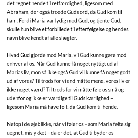
det regnet hende til retfærdighed, ligesom med
Abraham, der også troede Guds ord, da Gud kom til
ham. Fordi Maria var lydig mod Gud, og tjente Gud,
skulle hun blive et forbillede til efterfølgelse og hendes
navn blive kendt af alle slægter.
Hvad Gud gjorde mod Maria, vil Gud kunne gøre mod
enhver af os. Når Gud kunne få noget nyttigt ud af
Marias liv, mon så ikke også Gud vil kunne få noget godt
ud af vores? Til trods for vi end måtte mene, vores liv er
ikke noget værd? Til trods for vi måtte føle os små og
udenfor og ikke er værdige til Guds kærlighed –
ligesom Maria må have følt, da Gud kom til hende.
Netop i de øjeblikke, når vi føler os – som Maria følte sig
uegnet, mislykket – da er det, at Gud tilbyder os