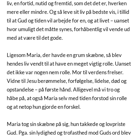
liv, en fortid, nutid og fremtid, som det det er, hverken
mere eller mindre. Og så leve sit liv på bedste vis, i tillid
til at Gud og tiden vil arbejde for en, og at livet – uanset
hvor umuligt det måtte synes, forhåbentlig vil vende ud
med at være til det gode.
Ligesom Maria, der havde en grum skæbne, så blev
hendes liv vendt til at have en meget vigtig rolle. Uanset
det ikke var nogen nem rolle. Mor til verdens frelser.
Vidne til Jesu berømmelse, forfølgelse, lidelse, død og
opstandelse – på første hånd. Alligevel må vi tro og
håbe på, at også Maria selv med tiden forstod sin rolle
og at netop hun gjorde en forskel.
Maria tog sin skæbne på sig, hun takkede og lovpriste
Gud. Pga. sin lydighed og trofasthed mod Guds ord blev