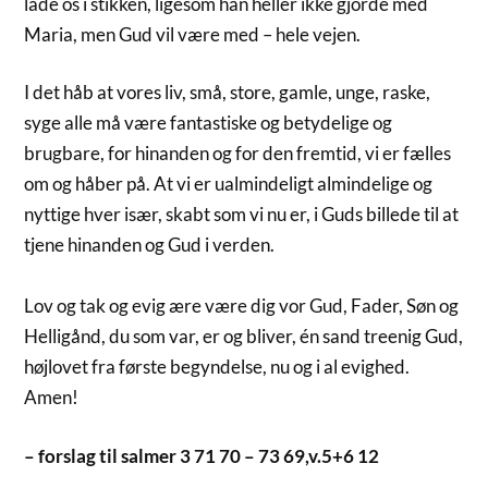
lade os i stikken, ligesom han heller ikke gjorde med
Maria, men Gud vil være med – hele vejen.
I det håb at vores liv, små, store, gamle, unge, raske,
syge alle må være fantastiske og betydelige og
brugbare, for hinanden og for den fremtid, vi er fælles
om og håber på. At vi er ualmindeligt almindelige og
nyttige hver især, skabt som vi nu er, i Guds billede til at
tjene hinanden og Gud i verden.
Lov og tak og evig ære være dig vor Gud, Fader, Søn og
Helligånd, du som var, er og bliver, én sand treenig Gud,
højlovet fra første begyndelse, nu og i al evighed.
Amen!
– forslag til salmer 3 71 70 – 73 69,v.5+6 12