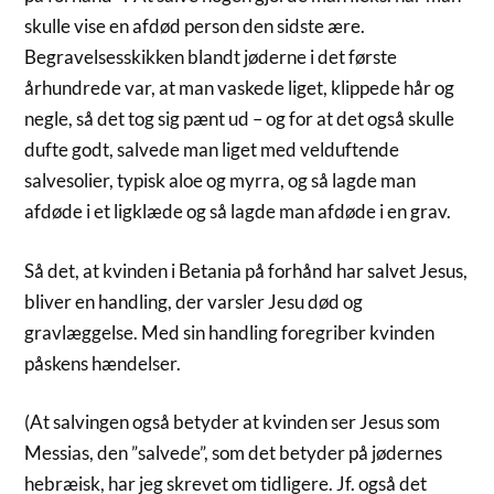
skulle vise en afdød person den sidste ære.
Begravelsesskikken blandt jøderne i det første
århundrede var, at man vaskede liget, klippede hår og
negle, så det tog sig pænt ud – og for at det også skulle
dufte godt, salvede man liget med velduftende
salvesolier, typisk aloe og myrra, og så lagde man
afdøde i et ligklæde og så lagde man afdøde i en grav.
Så det, at kvinden i Betania på forhånd har salvet Jesus,
bliver en handling, der varsler Jesu død og
gravlæggelse. Med sin handling foregriber kvinden
påskens hændelser.
(At salvingen også betyder at kvinden ser Jesus som
Messias, den ”salvede”, som det betyder på jødernes
hebræisk, har jeg skrevet om tidligere. Jf. også det