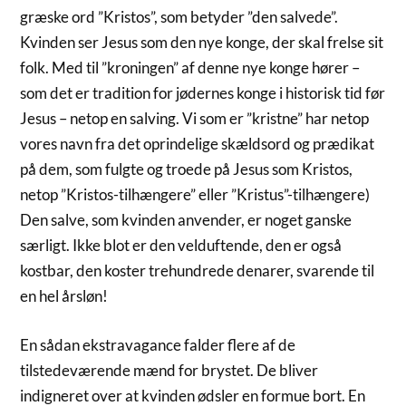
græske ord ”Kristos”, som betyder ”den salvede”.
Kvinden ser Jesus som den nye konge, der skal frelse sit
folk. Med til ”kroningen” af denne nye konge hører –
som det er tradition for jødernes konge i historisk tid før
Jesus – netop en salving. Vi som er ”kristne” har netop
vores navn fra det oprindelige skældsord og prædikat
på dem, som fulgte og troede på Jesus som Kristos,
netop ”Kristos-tilhængere” eller ”Kristus”-tilhængere)
Den salve, som kvinden anvender, er noget ganske
særligt. Ikke blot er den velduftende, den er også
kostbar, den koster trehundrede denarer, svarende til
en hel årsløn!
En sådan ekstravagance falder flere af de
tilstedeværende mænd for brystet. De bliver
indigneret over at kvinden ødsler en formue bort. En