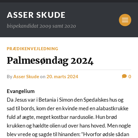
ASSER SKUDE
bispekandidat 2009 samt 2020
PRÆDIKENVEJLEDNING
Palmesøndag 2024
by
Asser Skude
on
20. marts 2024
0
Evangelium
Da Jesus var i Betania i Simon den Spedalskes hus og
sad til bords, kom der en kvinde med en alabastkrukke
fuld af ægte, meget kostbar nardusolie. Hun brød
krukken og hældte olien ud over hans hoved. Men nogle
blev vrede og sagde til hinanden: “Hvorfor ødsle sådan