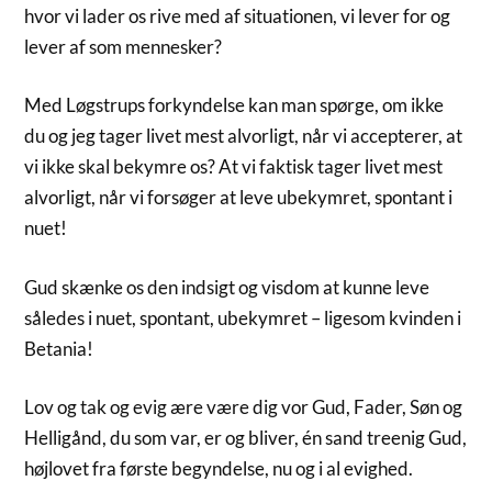
hvor vi lader os rive med af situationen, vi lever for og
lever af som mennesker?
Med Løgstrups forkyndelse kan man spørge, om ikke
du og jeg tager livet mest alvorligt, når vi accepterer, at
vi ikke skal bekymre os? At vi faktisk tager livet mest
alvorligt, når vi forsøger at leve ubekymret, spontant i
nuet!
Gud skænke os den indsigt og visdom at kunne leve
således i nuet, spontant, ubekymret – ligesom kvinden i
Betania!
Lov og tak og evig ære være dig vor Gud, Fader, Søn og
Helligånd, du som var, er og bliver, én sand treenig Gud,
højlovet fra første begyndelse, nu og i al evighed.