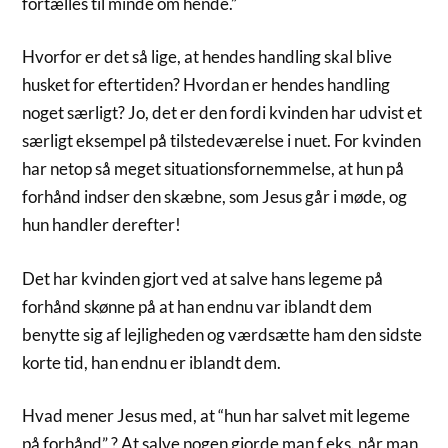
fortælles til minde om hende.”
Hvorfor er det så lige, at hendes handling skal blive
husket for eftertiden? Hvordan er hendes handling
noget særligt? Jo, det er den fordi kvinden har udvist et
særligt eksempel på tilstedeværelse i nuet. For kvinden
har netop så meget situationsfornemmelse, at hun på
forhånd indser den skæbne, som Jesus går i møde, og
hun handler derefter!
Det har kvinden gjort ved at salve hans legeme på
forhånd skønne på at han endnu var iblandt dem
benytte sig af lejligheden og værdsætte ham den sidste
korte tid, han endnu er iblandt dem.
Hvad mener Jesus med, at “hun har salvet mit legeme
på forhånd” ? At salve nogen gjorde man f.eks. når man