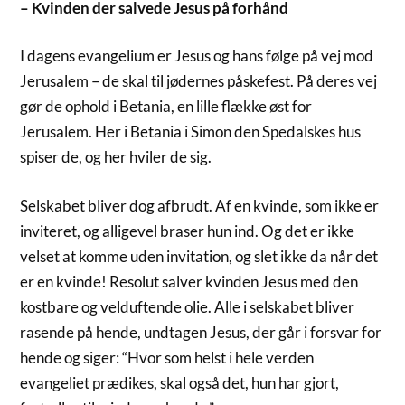
– Kvinden der salvede Jesus på forhånd
I dagens evangelium er Jesus og hans følge på vej mod
Jerusalem – de skal til jødernes påskefest. På deres vej
gør de ophold i Betania, en lille flække øst for
Jerusalem. Her i Betania i Simon den Spedalskes hus
spiser de, og her hviler de sig.
Selskabet bliver dog afbrudt. Af en kvinde, som ikke er
inviteret, og alligevel braser hun ind. Og det er ikke
velset at komme uden invitation, og slet ikke da når det
er en kvinde! Resolut salver kvinden Jesus med den
kostbare og velduftende olie. Alle i selskabet bliver
rasende på hende, undtagen Jesus, der går i forsvar for
hende og siger: “Hvor som helst i hele verden
evangeliet prædikes, skal også det, hun har gjort,