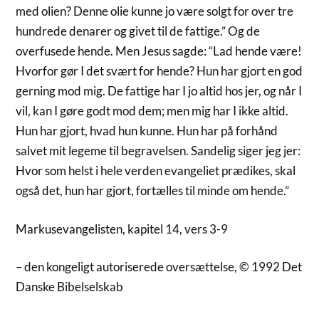
med olien? Denne olie kunne jo være solgt for over tre
hundrede denarer og givet til de fattige.” Og de
overfusede hende. Men Jesus sagde: “Lad hende være!
Hvorfor gør I det svært for hende? Hun har gjort en god
gerning mod mig. De fattige har I jo altid hos jer, og når I
vil, kan I gøre godt mod dem; men mig har I ikke altid.
Hun har gjort, hvad hun kunne. Hun har på forhånd
salvet mit legeme til begravelsen. Sandelig siger jeg jer:
Hvor som helst i hele verden evangeliet prædikes, skal
også det, hun har gjort, fortælles til minde om hende.”
Markusevangelisten, kapitel 14, vers 3-9
– den kongeligt autoriserede oversættelse, © 1992 Det
Danske Bibelselskab