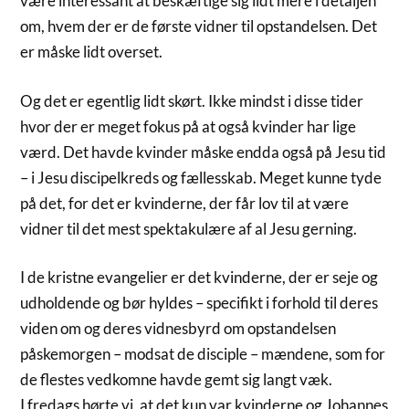
være interessant at beskæftige sig lidt mere i detaljen
om, hvem der er de første vidner til opstandelsen. Det
er måske lidt overset.
Og det er egentlig lidt skørt. Ikke mindst i disse tider
hvor der er meget fokus på at også kvinder har lige
værd. Det havde kvinder måske endda også på Jesu tid
– i Jesu discipelkreds og fællesskab. Meget kunne tyde
på det, for det er kvinderne, der får lov til at være
vidner til det mest spektakulære af al Jesu gerning.
I de kristne evangelier er det kvinderne, der er seje og
udholdende og bør hyldes – specifikt i forhold til deres
viden om og deres vidnesbyrd om opstandelsen
påskemorgen – modsat de disciple – mændene, som for
de flestes vedkomne havde gemt sig langt væk.
I fredags hørte vi, at det kun var kvinderne og Johannes