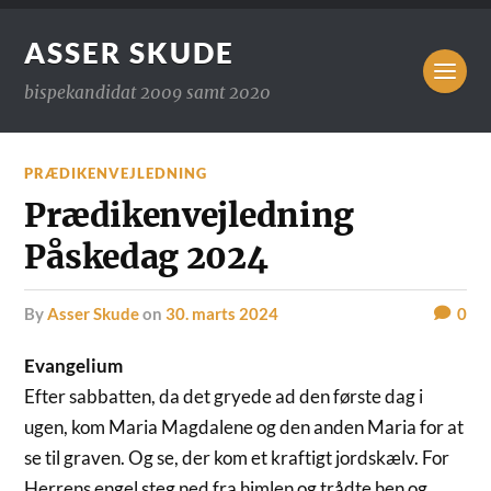
ASSER SKUDE
bispekandidat 2009 samt 2020
PRÆDIKENVEJLEDNING
Prædikenvejledning
Påskedag 2024
by
Asser Skude
on
30. marts 2024
0
Evangelium
Efter sabbatten, da det gryede ad den første dag i
ugen, kom Maria Magdalene og den anden Maria for at
se til graven. Og se, der kom et kraftigt jordskælv. For
Herrens engel steg ned fra himlen og trådte hen og