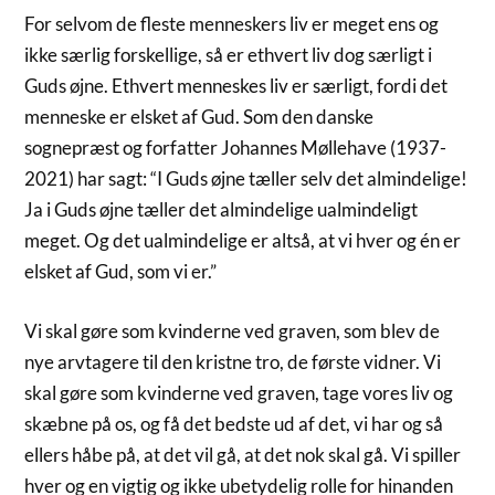
For selvom de fleste menneskers liv er meget ens og
ikke særlig forskellige, så er ethvert liv dog særligt i
Guds øjne. Ethvert menneskes liv er særligt, fordi det
menneske er elsket af Gud. Som den danske
sognepræst og forfatter Johannes Møllehave (1937-
2021) har sagt: “I Guds øjne tæller selv det almindelige!
Ja i Guds øjne tæller det almindelige ualmindeligt
meget. Og det ualmindelige er altså, at vi hver og én er
elsket af Gud, som vi er.”
Vi skal gøre som kvinderne ved graven, som blev de
nye arvtagere til den kristne tro, de første vidner. Vi
skal gøre som kvinderne ved graven, tage vores liv og
skæbne på os, og få det bedste ud af det, vi har og så
ellers håbe på, at det vil gå, at det nok skal gå. Vi spiller
hver og en vigtig og ikke ubetydelig rolle for hinanden