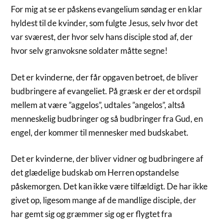
For mig at se er påskens evangelium søndag er en klar
hyldest til de kvinder, som fulgte Jesus, selv hvor det
var sværest, der hvor selv hans disciple stod af, der
hvor selv granvoksne soldater måtte segne!
Det er kvinderne, der får opgaven betroet, de bliver
budbringere af evangeliet. På græsk er der et ordspil
mellem at være ”aggelos”, udtales ”angelos”, altså
menneskelig budbringer og så budbringer fra Gud, en
engel, der kommer til mennesker med budskabet.
Det er kvinderne, der bliver vidner og budbringere af
det glædelige budskab om Herren opstandelse
påskemorgen. Det kan ikke være tilfældigt. De har ikke
givet op, ligesom mange af de mandlige disciple, der
har gemt sig og græmmer sig og er flygtet fra