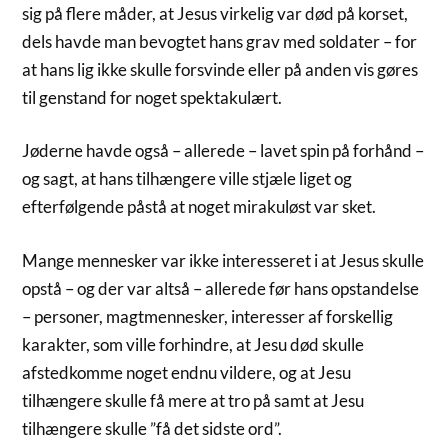
sig på flere måder, at Jesus virkelig var død på korset,
dels havde man bevogtet hans grav med soldater – for
at hans lig ikke skulle forsvinde eller på anden vis gøres
til genstand for noget spektakulært.
Jøderne havde også – allerede – lavet spin på forhånd –
og sagt, at hans tilhængere ville stjæle liget og
efterfølgende påstå at noget mirakuløst var sket.
Mange mennesker var ikke interesseret i at Jesus skulle
opstå – og der var altså – allerede før hans opstandelse
– personer, magtmennesker, interesser af forskellig
karakter, som ville forhindre, at Jesu død skulle
afstedkomme noget endnu vildere, og at Jesu
tilhængere skulle få mere at tro på samt at Jesu
tilhængere skulle ”få det sidste ord”.