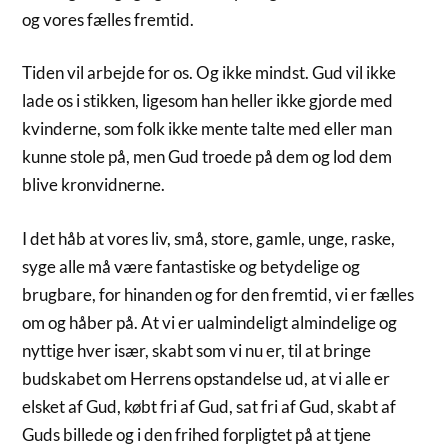
og vores fælles fremtid.
Tiden vil arbejde for os. Og ikke mindst. Gud vil ikke
lade os i stikken, ligesom han heller ikke gjorde med
kvinderne, som folk ikke mente talte med eller man
kunne stole på, men Gud troede på dem og lod dem
blive kronvidnerne.
I det håb at vores liv, små, store, gamle, unge, raske,
syge alle må være fantastiske og betydelige og
brugbare, for hinanden og for den fremtid, vi er fælles
om og håber på. At vi er ualmindeligt almindelige og
nyttige hver især, skabt som vi nu er, til at bringe
budskabet om Herrens opstandelse ud, at vi alle er
elsket af Gud, købt fri af Gud, sat fri af Gud, skabt af
Guds billede og i den frihed forpligtet på at tjene