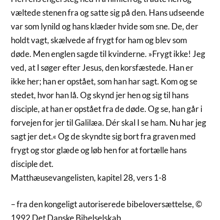
væltede stenen fra og satte sig på den. Hans udseende
var som lynild og hans klæder hvide som sne. De, der
holdt vagt, skælvede af frygt for ham og blev som
døde. Men englen sagde til kvinderne. »Frygt ikke! Jeg
ved, at I søger efter Jesus, den korsfæstede. Han er
ikke her; han er opstået, som han har sagt. Kom og se
stedet, hvor han lå. Og skynd jer hen og sig til hans
disciple, at han er opstået fra de døde. Og se, han går i
forvejen for jer til Galilæa. Dér skal I se ham. Nu har jeg
sagt jer det.« Og de skyndte sig bort fra graven med
frygt og stor glæde og løb hen for at fortælle hans
disciple det.
Matthæusevangelisten, kapitel 28, vers 1-8
– fra den kongeligt autoriserede bibeloversættelse, ©
1992 Det Danske Bibelselskab