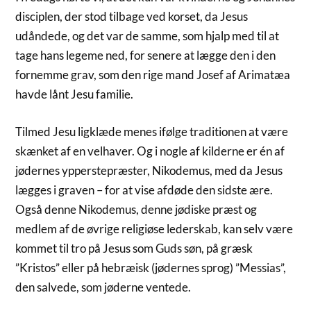
disciplen, der stod tilbage ved korset, da Jesus
udåndede, og det var de samme, som hjalp med til at
tage hans legeme ned, for senere at lægge den i den
fornemme grav, som den rige mand Josef af Arimatæa
havde lånt Jesu familie.
Tilmed Jesu ligklæde menes ifølge traditionen at være
skænket af en velhaver. Og i nogle af kilderne er én af
jødernes ypperstepræster, Nikodemus, med da Jesus
lægges i graven – for at vise afdøde den sidste ære.
Også denne Nikodemus, denne jødiske præst og
medlem af de øvrige religiøse lederskab, kan selv være
kommet til tro på Jesus som Guds søn, på græsk
”Kristos” eller på hebræisk (jødernes sprog) ”Messias”,
den salvede, som jøderne ventede.