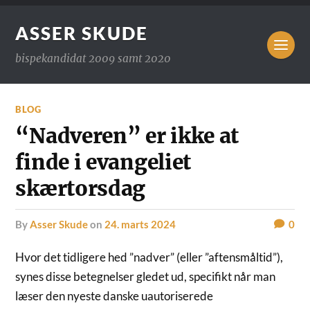
ASSER SKUDE
bispekandidat 2009 samt 2020
BLOG
“Nadveren” er ikke at
finde i evangeliet
skærtorsdag
by
Asser Skude
on
24. marts 2024
0
Hvor det tidligere hed ”nadver” (eller ”aftensmåltid”),
synes disse betegnelser gledet ud, specifikt når man
læser den nyeste danske uautoriserede