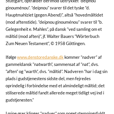
Stuttgart, optræder derimod udtrykket ”deípnou
ginouménou”. ”deípnou” svarer til det tyske ”d.
Hauptmahlziet (gegen Abend)”, altså ”hovedmåltidet
(mod aftenstide). ”deípnou ginouménou” svarer til ”b.
Gelegenheit e. Mahles”, på dansk ”ved samling om et
måltid (mod aften)”, jf. Walter Bauers ”Wörterbuch
Zum Neuen Testament”, © 1958 Göttingen.
Ifølge
www.denstoredanske.dk
kommer ”nadver” af
gammeldansk ”natwarth”, sammensat af ”nat”, dvs.
”aften” og ”warth”, dvs. ”måltid”. Nadveren ”har i dag sin
plads i gudstjenestens sidste del, men fejredes
oprindelig i forbindelse med et almindeligt måltid; det
stiliserede måltid fandt allerede meget tidligt vej ind i
gudstjenesten.”
I mine ører klinger ”nadver” som noget stemningsfuldt,