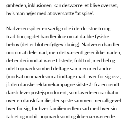
ømheden, inklusionen, kan desværre let blive overset,
hvis man nøjes med at oversætte ”at spise”.
Nadveren spiller en særlig rolle i den kristne tro og
tradition, og det handler ikke om at dække fysiske
behov (det er blot en følgevirkning). Nadveren handler
nok om at dele mad, men det væsentlige er ikke maden,
det er derimod at være til stede, fuldt ud, med hel og
udelt opmærksomhed deltage sammen med andre
(modsat uopmærksom at indtage mad, hver for sig osv.,
jf. den danske reklamekampagne sidste år fra en kendt
dansk leverpostejsproducent, som lavede en karikatur
over en dansk familie, der spiste sammen, men alligevel
hver for sig, for hver familiemedlem sad med hver sin
tablet og mobil, uopmærksomt og ikke-nærværende.