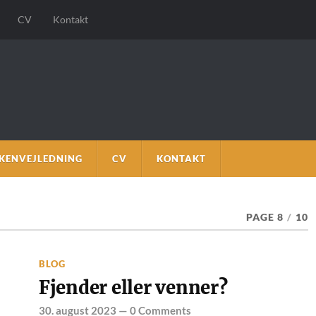
CV
Kontakt
KENVEJLEDNING
CV
KONTAKT
PAGE 8
/
10
BLOG
Fjender eller venner?
30. august 2023
—
0 Comments