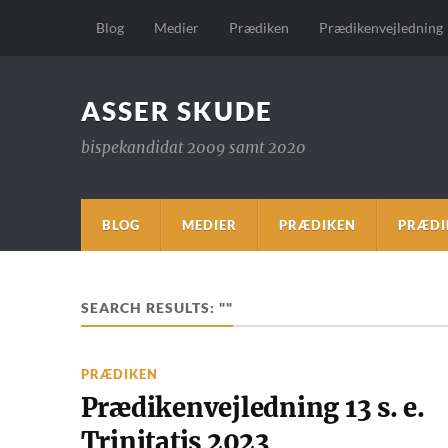
Blog
Medier
Prædiken
Prædikenvejledning
ASSER SKUDE
bispekandidat 2009 samt 2020
BLOG
MEDIER
PRÆDIKEN
PRÆDI
SEARCH RESULTS: ""
PRÆDIKEN
Prædikenvejledning 13 s. e.
Trinitatis 2023