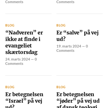
Comments
Comments
BLOG
BLOG
“Nadveren” er
Er “salve” på vej
ikke at finde i
ud?
evangeliet
19. marts 2024
—
0
Comments
skærtorsdag
24. marts 2024
—
0
Comments
BLOG
BLOG
Er betegnelsen
Er betegnelsen
“Israel” på vej
“jøder” på vej ud
ud?
af dansk teologi