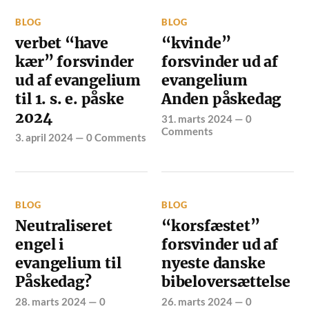
BLOG
BLOG
verbet “have
“kvinde”
kær” forsvinder
forsvinder ud af
ud af evangelium
evangelium
til 1. s. e. påske
Anden påskedag
2024
31. marts 2024
—
0
Comments
3. april 2024
—
0 Comments
BLOG
BLOG
Neutraliseret
“korsfæstet”
engel i
forsvinder ud af
evangelium til
nyeste danske
Påskedag?
bibeloversættelse
28. marts 2024
—
0
26. marts 2024
—
0