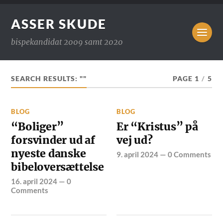
ASSER SKUDE
bispekandidat 2009 samt 2020
SEARCH RESULTS: ""
PAGE 1
/
5
BLOG
BLOG
“Boliger”
Er “Kristus” på
forsvinder ud af
vej ud?
nyeste danske
9. april 2024
—
0 Comments
bibeloversættelse
16. april 2024
—
0
Comments